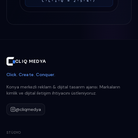
C·L·I·Q = 2·5·4·7
CLIQ MEDYA
Click. Create. Conquer.
Konya merkezli reklam & dijital tasarım ajansı. Markaların
kimlik ve dijital iletişim ihtiyacını üstleniyoruz.
@cliqmedya
STÜDYO