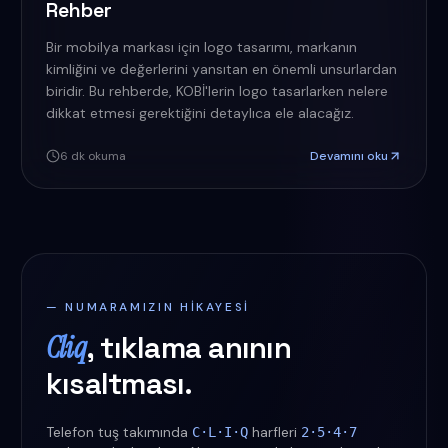
Rehber
Bir mobilya markası için logo tasarımı, markanın
kimliğini ve değerlerini yansıtan en önemli unsurlardan
biridir. Bu rehberde, KOBİ'lerin logo tasarlarken nelere
dikkat etmesi gerektiğini detaylıca ele alacağız.
6
dk okuma
Devamını oku
— NUMARAMIZIN HIKAYESI
Cliq
, tıklama anının
kısaltması.
Telefon tuş takımında
harfleri
C·L·I·Q
2·5·4·7