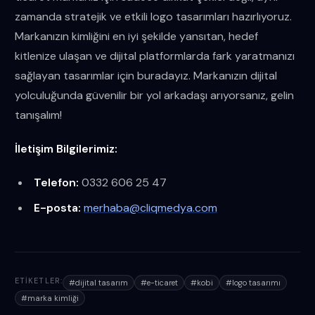
zamanda stratejik ve etkili logo tasarımları hazırlıyoruz.
Markanızın kimliğini en iyi şekilde yansıtan, hedef
kitlenize ulaşan ve dijital platformlarda fark yaratmanızı
sağlayan tasarımlar için buradayız. Markanızın dijital
yolculuğunda güvenilir bir yol arkadaşı arıyorsanız, gelin
tanışalım!
İletişim Bilgilerimiz:
Telefon:
0332 606 25 47
E-posta:
merhaba@cliqmedya.com
ETIKETLER:
#
dijital tasarım
#
e-ticaret
#
kobi
#
logo tasarımı
#
marka kimliği