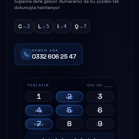
tuşlarına denk geliyor. Numaramız da bu yüzden tek
dokunuşta hatırlanıyor.
C
L
I
Q
→
→
→
→
2
5
4
7
HEMEN ARA
0332 606 25 47
TUŞLAYIN
0332 606 ____
1
2
3
A
B
C
D
E
F
4
5
6
G
H
I
J
K
L
M
N
O
7
8
9
P
Q
R
S
T
U
V
W
X
Y
Z