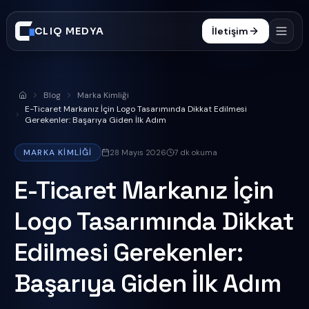
CLIQ MEDYA
İletişim
Hizmetler
Blog
Marka Kimliği
Anasayfa
İşler
E-Ticaret Markanız İçin Logo Tasarımında Dikkat Edilmesi
Gerekenler: Başarıya Giden İlk Adım
Süreç
MARKA KIMLIĞI
28 Mayıs 2026
7
dk okuma
Blog
E-Ticaret Markanız İçin
SSS
Logo Tasarımında Dikkat
0332 606 25 47
Edilmesi Gerekenler:
Başarıya Giden İlk Adım