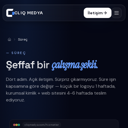
CLIQ MEDYA
İletişim
Hizmetler
Süreç
Anasayfa
İşler
— SÜREÇ
Süreç
çalışma şekli.
Şeffaf bir
Blog
Dört adım. Açık iletişim. Sürpriz çıkarmıyoruz. Süre işin
SSS
kapsamına göre değişir — küçük bir logoyu 1 haftada,
kurumsal kimlik + web sitesini 4-6 haftada teslim
0332 606 25 47
ediyoruz.
cliqmedya.com/hizmetler