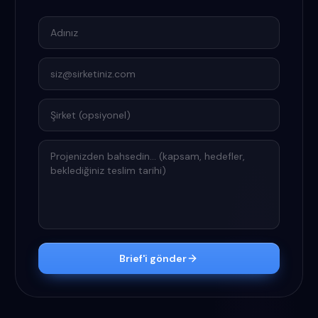
Adınız
E-posta
Şirket
Projenizden bahsedin
Brief'i gönder