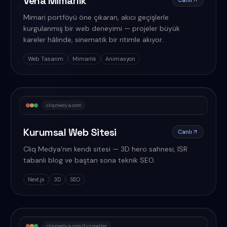
Vena Mimarlık
Canlı
Mimari portföyü öne çıkaran, akıcı geçişlerle
kurgulanmış bir web deneyimi — projeler büyük
kareler hâlinde, sinematik bir ritimle akıyor.
Web Tasarım
Mimarlık
Animasyon
cliqmedya.com
Kurumsal Web Sitesi
Canlı
Cliq Medya'nın kendi sitesi — 3D hero sahnesi, ISR
tabanlı blog ve baştan sona teknik SEO.
Next.js
3D
SEO
cliqmedya.com/hizmetler