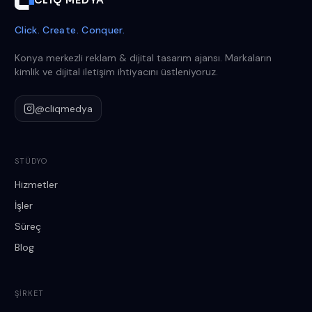
CLIQ MEDYA
Click. Create. Conquer.
Konya merkezli reklam & dijital tasarım ajansı. Markaların
kimlik ve dijital iletişim ihtiyacını üstleniyoruz.
@cliqmedya
STÜDYO
Hizmetler
İşler
Süreç
Blog
ŞIRKET