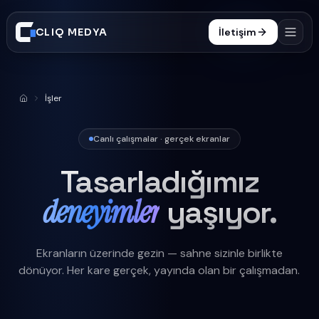
CLIQ MEDYA
İletişim
Hizmetler
İşler
Anasayfa
İşler
Süreç
Canlı çalışmalar · gerçek ekranlar
Tasarladığımız
Blog
deneyimler
yaşıyor.
SSS
0332 606 25 47
Ekranların üzerinde gezin — sahne sizinle birlikte
dönüyor. Her kare gerçek, yayında olan bir çalışmadan.