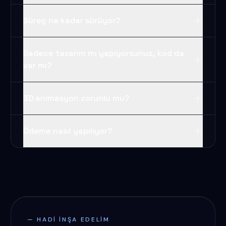
Süreç ne kadar sürüyor?
Sadece tasarım mı yapıyorsunuz, kod da
var mı?
3D animasyon zorunlu mu?
Ödeme nasıl yapılıyor?
— HADI INŞA EDELIM