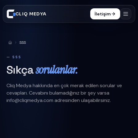
CLIQ MEDYA
İletişim
Hizmetler
SSS
Anasayfa
İşler
— SSS
Süreç
sorulanlar.
Sıkça
Blog
Cliq Medya hakkında en çok merak edilen sorular ve
SSS
cevapları. Cevabını bulamadığınız bir şey varsa
info@cliqmedya.com
adresinden ulaşabilirsiniz.
0332 606 25 47