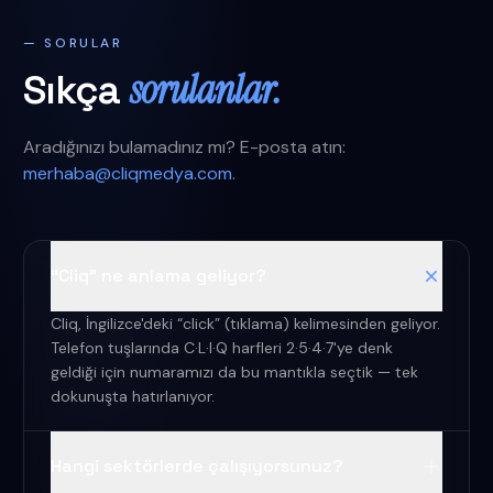
— SORULAR
sorulanlar.
Sıkça
Aradığınızı bulamadınız mı? E-posta atın:
merhaba@cliqmedya.com
.
“Cliq” ne anlama geliyor?
Cliq, İngilizce'deki “click” (tıklama) kelimesinden geliyor.
Telefon tuşlarında C·L·I·Q harfleri 2·5·4·7'ye denk
geldiği için numaramızı da bu mantıkla seçtik — tek
dokunuşta hatırlanıyor.
Hangi sektörlerde çalışıyorsunuz?