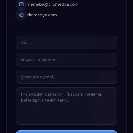
merhaba@cliqmedya.com
cliqmedya.com
Adınız
E-posta
Şirket
Projenizden bahsedin