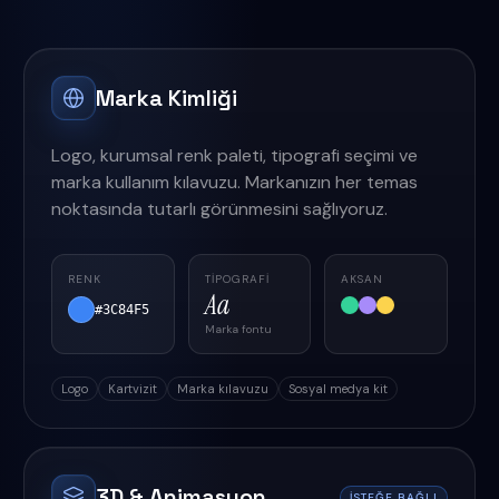
Marka Kimliği
Logo, kurumsal renk paleti, tipografi seçimi ve
marka kullanım kılavuzu. Markanızın her temas
noktasında tutarlı görünmesini sağlıyoruz.
RENK
TIPOGRAFI
AKSAN
Aa
#3C84F5
Marka fontu
Logo
Kartvizit
Marka kılavuzu
Sosyal medya kit
3D & Animasyon
İSTEĞE BAĞLI