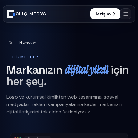
CLIQ MEDYA
İletişim
Hizmetler
Hizmetler
Anasayfa
İşler
— HIZMETLER
Süreç
dijital yüzü
Markanızın
için
Blog
her şey.
SSS
Logo ve kurumsal kimlikten web tasarımına, sosyal
0332 606 25 47
medyadan reklam kampanyalarına kadar markanızın
dijital iletişimini tek elden üstleniyoruz.