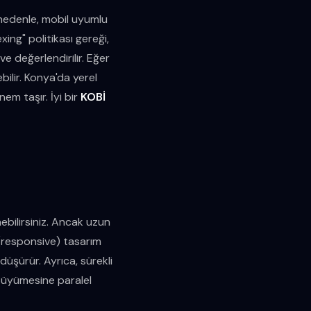
 nedenle, mobil uyumlu
xing" politikası gereği,
e değerlendirilir. Eğer
ilir. Konya'da yerel
em taşır. İyi bir
KOBİ
ebilirsiniz. Ancak uzun
ı (responsive) tasarım
düşürür. Ayrıca, sürekli
büyümesine paralel