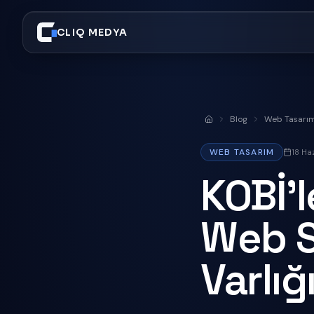
CLIQ MEDYA
Blog
Web Tasarı
Anasayfa
WEB TASARIM
18 Ha
KOBİ'l
Web Si
Varlığ