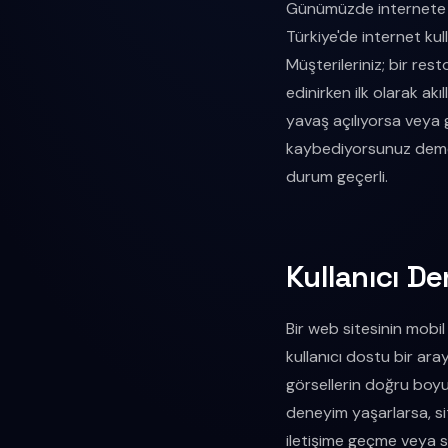
Günümüzde internete er
Türkiye'de internet kul
Müşterileriniz; bir res
edinirken ilk olarak akı
yavaş açılıyorsa veya 
kaybediyorsunuz demek
durum geçerli.
Kullanıcı De
Bir web sitesinin mob
kullanıcı dostu bir ara
görsellerin doğru boyut
deneyim yaşarlarsa, sit
iletişime geçme veya sa