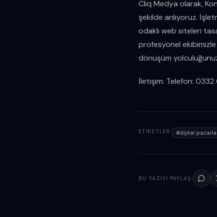
Cliq Medya olarak, Konya
şekilde anlıyoruz. İşle
odaklı web siteleri tas
profesyonel ekibimizle y
dönüşüm yolculuğunuza 
İletişim: Telefon: 03
ETIKETLER:
#
dijital pazar
BU YAZIYI PAYLAŞ: