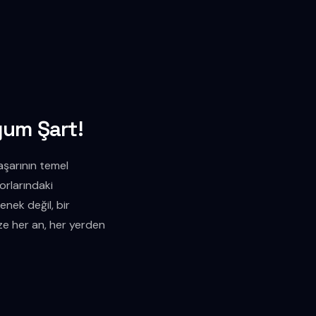
yum Şart!
aşarının temel
orlarındaki
nek değil, bir
ize her an, her yerden