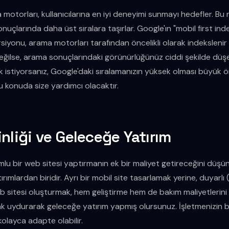
motorları, kullanıcılarına en iyi deneyimi sunmayı hedefler. Bu
nuçlarında daha üst sıralara taşırlar. Google'ın "mobil first inde
siyonu, arama motorları tarafından öncelikli olarak indekslenir v
eğilse, arama sonuçlarındaki görünürlüğünüz ciddi şekilde düşeb
k istiyorsanız, Google'daki sıralamanızın yüksek olması büyük ön
u konuda size yardımcı olacaktır.
nliği ve Geleceğe Yatırım
lu bir web sitesi yaptırmanın ek bir maliyet getireceğini düşün
ırımlardan biridir. Ayrı bir mobil site tasarlamak yerine, duyarl
eb sitesi oluşturmak, hem geliştirme hem de bakım maliyetlerini 
ak uydurarak geleceğe yatırım yapmış olursunuz. İşletmenizin 
olayca adapte olabilir.