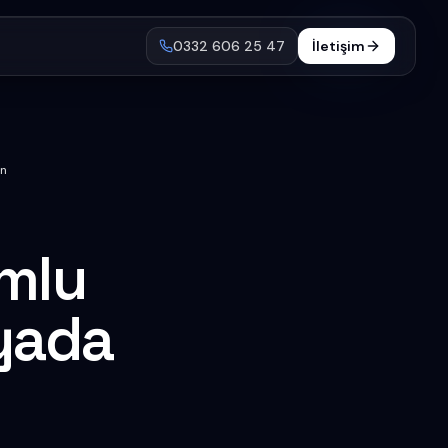
0332 606 25 47
İletişim
in
umlu
nyada