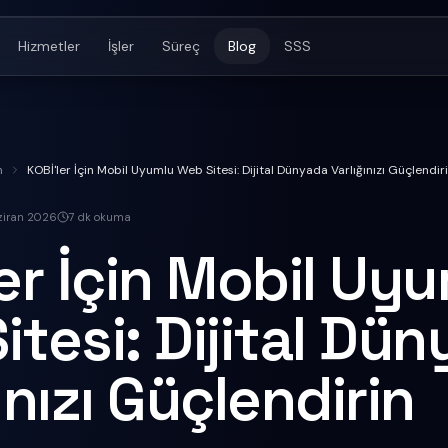
Hizmetler
İşler
Süreç
Blog
SSS
m
KOBİ'ler İçin Mobil Uyumlu Web Sitesi: Dijital Dünyada Varlığınızı Güçlendir
ziran 2026
7
dk okuma
er İçin Mobil Uy
tesi: Dijital Dü
ınızı Güçlendirin