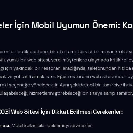
meler İçin Mobil Uyumun Önemi: K
ren bir butik pastane, bir oto tamir servisi, bir mimarlık ofisi 
il uyumlu bir web sitesi, yerel müşterilere ulaşmada kritik rol oy
 için yakındaki bir restoranı aradığında, telefonundan hızlıc
şmak ve yol tarifi almak ister. Eğer restoranın web sitesi mobil u
aki seçeneğe yönelecektir. Aynı şekilde, acil bir tamirciye ihtiya
aşabileceği, hizmetlerini görebileceği bir siteye sahip tamirciy
OBİ Web Sitesi İçin Dikkat Edilmesi Gerekenler:
resi:
Mobil kullanıcılar beklemeyi sevmezler.