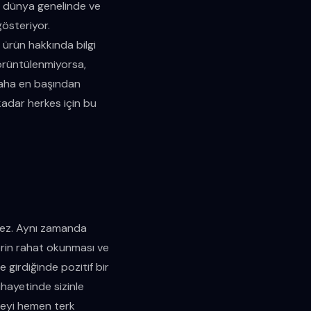
r, dünya genelinde ve
gösteriyor.
r ürün hakkında bilgi
 görüntülenmiyorsa,
 daha en başından
adar herkes için bu
mez. Aynı zamanda
lerin rahat okunması ve
 girdiğinde pozitif bir
ihayetinde sizinle
iteyi hemen terk