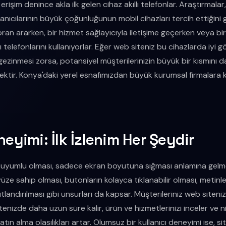
işim denince akla ilk gelen cihaz akıllı telefonlar. Araştırmala
lanıcılarının büyük çoğunluğunun mobil cihazları tercih ettiğini 
toran ararken, bir hizmet sağlayıcıyla iletişime geçerken veya bi
llı telefonlarını kullanıyorlar. Eğer web siteniz bu cihazlarda iyi
gezinmesi zorsa, potansiyel müşterilerinizin büyük bir kısmını
tir. Konya'daki yerel esnafımızdan büyük kurumsal firmalara k
neyimi: İlk İzlenim Her Şeydir
il uyumlu olması, sadece ekran boyutuna sığması anlamına gel
yüze sahip olması, butonların kolayca tıklanabilir olması, metin
landırılması gibi unsurları da kapsar. Müşterileriniz web sitenize
enizde daha uzun süre kalır, ürün ve hizmetlerinizi inceler ve n
tın alma olasılıkları artar. Olumsuz bir kullanıcı deneyimi ise, s