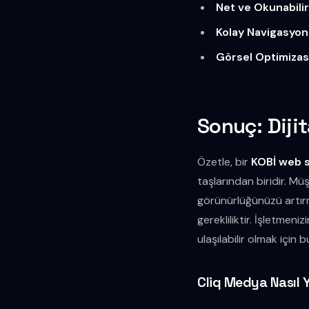
Net ve Okunabilir
Kolay Navigasyon
Görsel Optimiza
Sonuç: Dijit
Özetle, bir
KOBİ web s
taşlarından biridir. M
görünürlüğünüzü artırm
gerekliliktir. İşletmen
ulaşılabilir olmak için
Cliq Medya Nasıl 