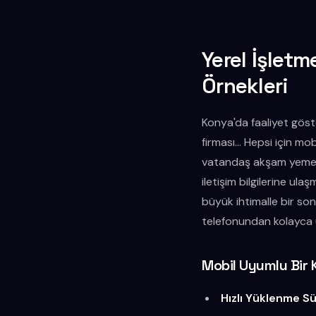
Yerel İşlet
Örnekleri
Konya'da faaliyet göste
firması… Hepsi için mob
vatandaş akşam yemeği
iletişim bilgilerine ula
büyük ihtimalle bir sonr
telefonundan kolayca ul
Mobil Uyumlu Bir K
Hızlı Yüklenme Sü