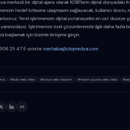
 merkezli bir dijital ajans olarak KOBİ'lerin dijital dünyadaki iht
tmenizin hedef kitlesine ulaşmasını sağlayacak, kullanıcı dostu
arlıyoruz. Yerel işletmenizin dijital potansiyelini en üst düzeye ç
anınızdayız. İşletmenize özel çözümlerimizle ilgili daha fazla bil
başlamak için bizimle iletişime geçin.
32 606 25 47 E-posta:
merhaba@cliqmedya.com
lama
#
kobi web sitesi
#
konya web tasarım
#
mobil uyumlu web sitesi
#
se