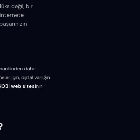
üks değil, bir
 internete
başarınızın
zamankinden daha
er için, dijital varlığın
KOBİ web sitesi
nin
?