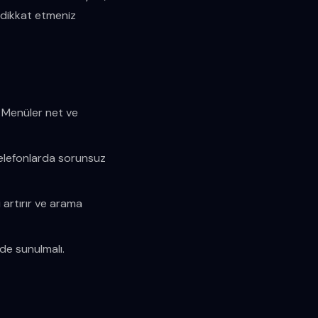
e dikkat etmeniz
i. Menüler net ve
 telefonlarda sorunsuz
i artırır ve arama
lde sunulmalı.