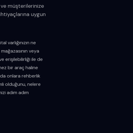
 ve müşterilerinize
ihtiyaçlarına uygun
al varlığınızın ne
el mağazasının veya
rişilebilirliği ile de
mez bir araç haline
nda onlara rehberlik
li olduğunu, nelere
nizi adım adım