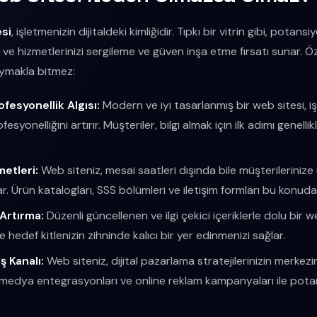
si
, işletmenizin dijitaldeki kimliğidir. Tıpkı bir vitrin gibi, potans
 ve hizmetlerinizi sergileme ve güven inşa etme fırsatı sunar. Özel
ymakla bitmez:
ofesyonellik Algısı:
Modern ve iyi tasarlanmış bir web sitesi, i
ofesyonelliğini artırır. Müşteriler, bilgi almak için ilk adımı genell
etleri:
Web siteniz, mesai saatleri dışında bile müşterilerinize
. Ürün katalogları, SSS bölümleri ve iletişim formları bu konuda
 Artırma:
Düzenli güncellenen ve ilgi çekici içeriklerle dolu bir 
ır ve hedef kitlenizin zihninde kalıcı bir yer edinmenizi sağlar.
ş Kanalı:
Web siteniz, dijital pazarlama stratejilerinizin merkezi
l medya entegrasyonları ve online reklam kampanyaları ile pota