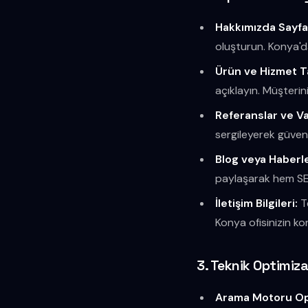
Hakkımızda Sayfa
oluşturun. Konya'dak
Ürün ve Hizmet Ta
açıklayın. Müşteri
Referanslar ve Va
sergileyerek güven 
Blog veya Haberl
paylaşarak hem SEO
İletişim Bilgileri:
Te
Konya ofisinizin ko
3. Teknik Optimiz
Arama Motoru Op