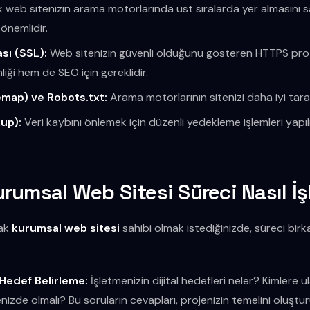
ak web sitenizin arama motorlarında üst sıralarda yer almasını s
önemlidir.
ası (SSL):
Web sitenizin güvenli olduğunu gösteren HTTPS proto
liği hem de SEO için gereklidir.
temap) ve Robots.txt:
Arama motorlarının sitenizi daha iyi tar
up):
Veri kaybını önlemek için düzenli yedekleme işlemleri yapılm
rumsal Web Sitesi Süreci Nasıl İş
rak
kurumsal web sitesi
sahibi olmak istediğinizde, süreci bir
 Hedef Belirleme:
İşletmenizin dijital hedefleri neler? Kimlere
enizde olmalı? Bu soruların cevapları, projenizin temelini oluştur