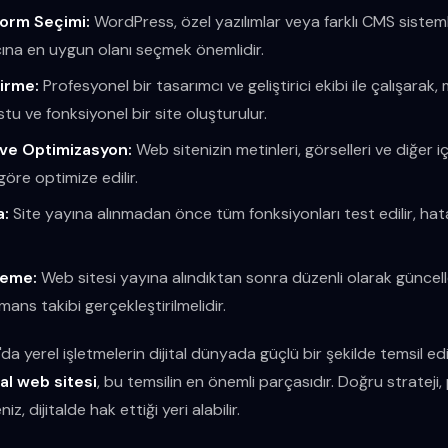
form Seçimi:
WordPress, özel yazılımlar veya farklı CMS sistem
acına en uygun olanı seçmek önemlidir.
irme:
Profesyonel bir tasarımcı ve geliştirici ekibi ile çalışarak,
stu ve fonksiyonel bir site oluşturulur.
 ve Optimizasyon:
Web sitenizin metinleri, görselleri ve diğer iç
öre optimize edilir.
a:
Site yayına alınmadan önce tüm fonksiyonları test edilir, hatal
leme:
Web sitesi yayına alındıktan sonra düzenli olarak güncell
mans takibi gerçekleştirilmelidir.
'da yerel işletmelerin dijital dünyada güçlü bir şekilde temsil ed
l web sitesi
, bu temsilin en önemli parçasıdır. Doğru strateji
niz, dijitalde hak ettiği yeri alabilir.