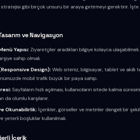
k stratejisi gibi birçok unsuru bir araya getirmeyi gerektirir. İşt
u Tasarım ve Navigasyon
 Menü Yapısı:
Ziyaretçiler aradıkları bilgiye kolayca ulaşabilmel
arşiye sahip olmalı.
(Responsive Design):
Web siteniz, bilgisayar, tablet ve akıllı
nümüzde mobil trafik büyük bir paya sahip.
resi:
Sayfaların hızlı açılması, kullanıcıların sitede kalma süresin
n da olumlu karşılanır.
e Okunabilirlik:
İçerikler, görseller ve metinler dengeli bir şeki
e yeterli boşluklar kullanılmalı.
erli İçerik