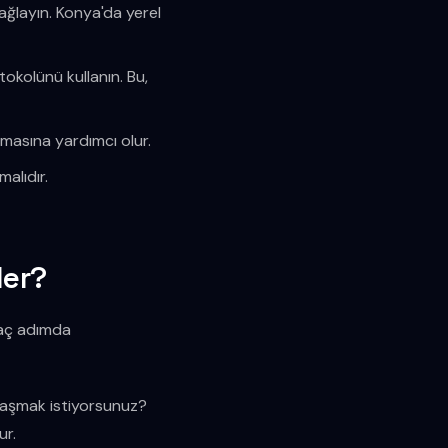
ağlayın. Konya'da yerel
kolünü kullanın. Bu,
amasına yardımcı olur.
alıdır.
ler?
kaç adımda
 ulaşmak istiyorsunuz?
ur.