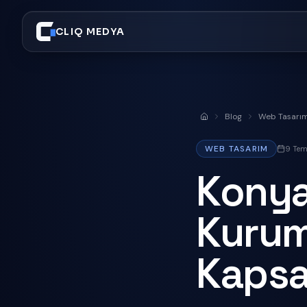
CLIQ MEDYA
Blog
Web Tasarı
Anasayfa
WEB TASARIM
9 Te
Konya'
Kurum
Kapsa