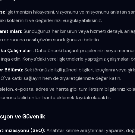
sı:
İşletmenizin hikayesini, vizyonunu ve misyonunu anlatan sa
i köklerinizi ve değerlerinizi vurgulayabilirsiniz.
nıtımları:
Sunduğunuz her bir ürün veya hizmeti detaylı, anlaşılı
nin sorununa nasıl çözüm sunduğunuzu belirtin.
ka Çalışmaları:
Daha önceki başarılı projelerinizi veya memnun
inşa edin. Konya'daki yerel işletmelerle yaptığınız çalışmaları ör
er Bölümü:
Sektörünüzle ilgili güncel bilgileri, ipuçlarını veya şir
'ya katkı sağlayın hem de ziyaretçilerinize değer katın.
lefon, e-posta, adres ve harita gibi tüm iletişim bilgileriniz kolay
numunu belirten bir harita eklemek faydalı olacaktır.
asyon ve Güvenlik
timizasyonu (SEO):
Anahtar kelime araştırması yaparak, doğr