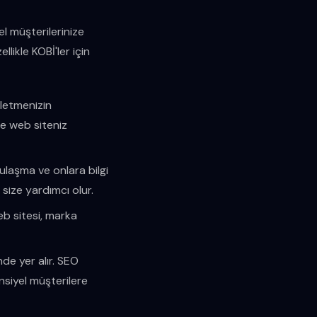
iyel müşterilerinize
likle KOBİ'ler için
şletmenizin
ikle web siteniz
 ulaşma ve onlara bilgi
 size yardımcı olur.
web sitesi, marka
nde yer alır. SEO
nsiyel müşterilere