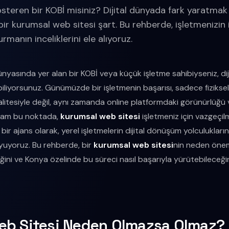
österen bir KOBİ misiniz? Dijital dünyada fark yaratmak
bir kurumsal web sitesi şart. Bu rehberde, işletmenizin 
rmanın inceliklerini ele alıyoruz.
nyasında yer alan bir KOBİ veya küçük işletme sahibiyseniz, dijit
biliyorsunuz. Günümüzde bir işletmenin başarısı, sadece fiziks
itesiyle değil, aynı zamanda online platformdaki görünürlüğü ve e
e tam bu noktada,
kurumsal web sitesi
işletmeniz için vazgeçil
 bir ajans olarak, yerel işletmelerin dijital dönüşüm yolculukları
uyoruz. Bu rehberde, bir
kurumsal web sitesi
nin neden önem
ğini ve Konya özelinde bu süreci nasıl başarıyla yürütebileceği
eb Sitesi Neden Olmazsa Olmaz?