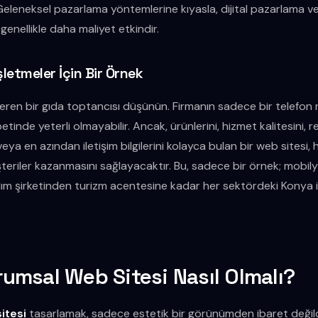
eleneksel pazarlama yöntemlerine kıyasla, dijital pazarlama ve 
enellikle daha maliyet etkindir.
şletmeler İçin Bir Örnek
eren bir gıda toptancısı düşünün. Firmanın sadece bir telefon
inde yeterli olmayabilir. Ancak, ürünlerini, hizmet kalitesini, re
 veya en azından iletişim bilgilerini kolayca bulan bir web sitesi
şteriler kazanmasını sağlayacaktır. Bu, sadece bir örnek; mob
azılım şirketinden turizm acentesine kadar her sektördeki Konya 
urumsal Web Sitesi Nasıl Olmalı?
itesi
tasarlamak, sadece estetik bir görünümden ibaret değildir