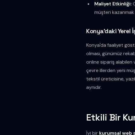
Maliyet Etkinliği:
G
müşteri kazanmak g
Konya'daki Yerel İ
Konya'da faaliyet göst
olması, günümüz rekabet
online sipariş alabilen
çevre illerden yeni mü
tekstil üreticisine, y
aynıdır.
Etkili Bir K
İyi bir
kurumsal web s