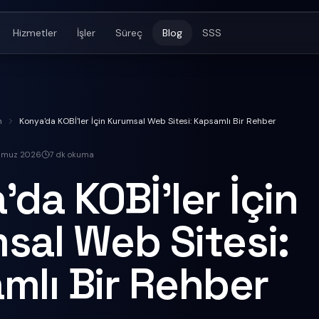
Hizmetler
İşler
Süreç
Blog
SSS
m
Konya'da KOBİ'ler İçin Kurumsal Web Sitesi: Kapsamlı Bir Rehber
mmuz 2026
7
dk okuma
da KOBİ'ler İçin
sal Web Sitesi:
mlı Bir Rehber