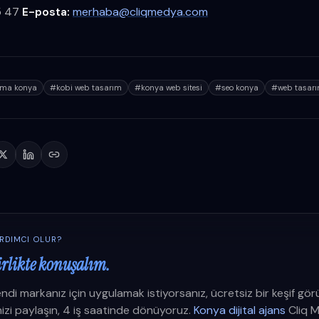
5 47
E-posta:
merhaba@cliqmedya.com
lama konya
#
kobi web tasarım
#
konya web sitesi
#
seo konya
#
web tasar
ARDIMCI OLUR?
irlikte konuşalım.
ndi markanız için uygulamak istiyorsanız, ücretsiz bir keşif gö
inizi paylaşın, 4 iş saatinde dönüyoruz.
Konya dijital ajans
Cliq 