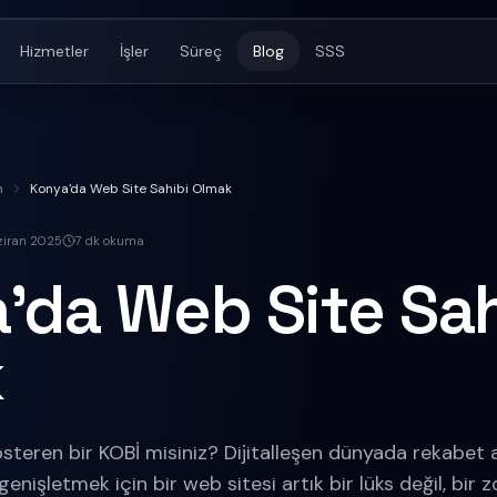
Hizmetler
İşler
Süreç
Blog
SSS
m
Konya'da Web Site Sahibi Olmak
ziran 2025
7
dk okuma
'da Web Site Sah
k
österen bir KOBİ misiniz? Dijitalleşen dünyada rekabet
genişletmek için bir web sitesi artık bir lüks değil, bir z