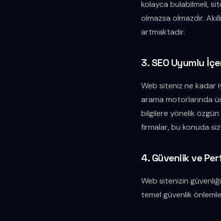
kolayca bulabilmeli, s
olmazsa olmazdır. Akıll
artmaktadır.
3. SEO Uyumlu İçer
Web siteniz ne kadar 
arama motorlarında üst
bilgilere yönelik özgün 
firmalar, bu konuda si
4. Güvenlik ve Pe
Web sitenizin güvenliği,
temel güvenlik önlemleri 