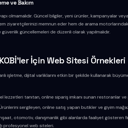
leme ve Bakım
yapı olmamalıdır. Güncel bilgiler, yeni ürünler, kampanyalar veya 
 hem ziyaretçilerinizi memnun eder hem de arama motorlarındaki
e güvenlik güncellemeleri de düzenli olarak yapılmalıdır.
OBİ'ler İçin Web Sitesi Örnekleri
lı işletme, dijital varlıklarını etkin bir şekilde kullanarak büy
el lezzetleri tanıtan, online sipariş imkanı sunan restoranlar ve
Ürünlerini sergileyen, online satış yapan butikler ve giyim mağaz
nşaat, otomotiv, danışmanlık gibi alanlarda faaliyet gösteren fir
ığı profesyonel web siteleri.