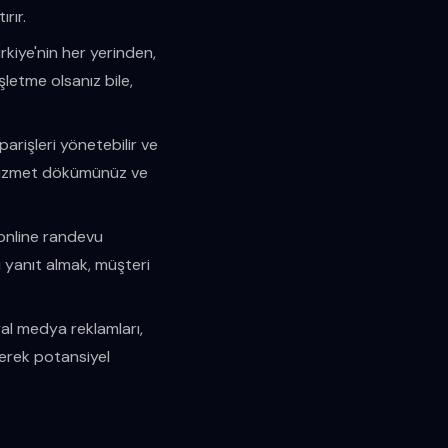
rır.
ürkiye'nin her yerinden,
şletme olsanız bile,
parişleri yönetebilir ve
niz, hizmet dökümünüz ve
 online randevu
zlı yanıt almak, müşteri
al medya reklamları,
kerek potansiyel