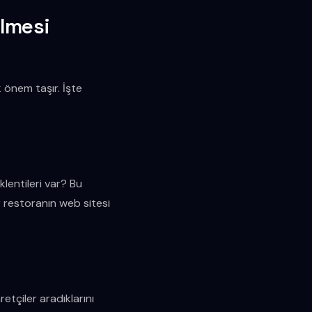
ilmesi
 önem taşır. İşte
klentileri var? Bu
ir restoranın web sitesi
etçiler aradıklarını