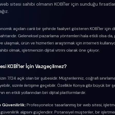
eb sitesi sahibi olmanın KOBİ'ler için sunduğu fırsatlar
ağız.
onomik açıdan canlı bir şehirde faaliyet gösteren KOBİ'ler için 
anahtarıdır. Geleneksel pazarlama yöntemleri hala etkili olsa da
 ulaşmak, ürün ve hizmetleri araştırmak için interneti kullanıy
ahibi olmak, işletmenizin dijital vitrini olarak öne çıkıyor.
si KOBİ'ler İçin Vazgeçilmez?
nizin 7/24 açık olan bir şubesidir. Müşterileriniz, coğrafi sınırl
yebilir, sizinle iletişime geçebilir. Özellikle Konya gibi büyük bir 
n en etkili yollarından biri dijital platformlardır.
e Güvenilirlik:
Profesyonelce tasarlanmış bir web sitesi, işletm
e güvenilirlik algısını güçlendirir. Potansiyel müşteriler, bir işletm