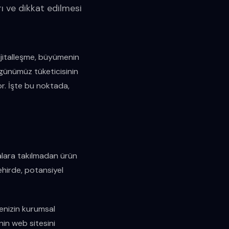
ı ve dikkat edilmesi
dijitalleşme, büyümenin
, günümüz tüketicisinin
or. İşte bu noktada,
amalara takılmadan ürün
şehirde, potansiyel
enizin kurumsal
enin web sitesini