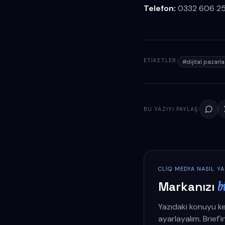
Telefon:
0332 606 2
ETIKETLER:
#
dijital pazar
BU YAZIYI PAYLAŞ:
CLIQ MEDYA NASIL Y
Markanızı
b
Yazıdaki konuyu ke
ayarlayalım. Brief'