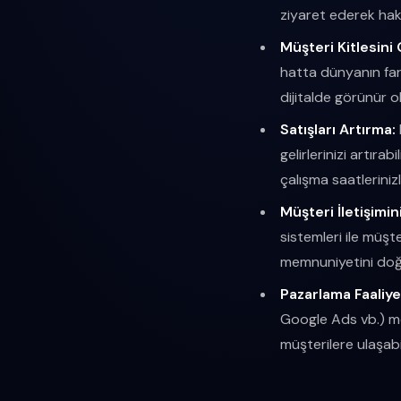
ziyaret ederek hakk
Müşteri Kitlesini
hatta dünyanın fark
dijitalde görünür o
Satışları Artırma:
gelirlerinizi artırab
çalışma saatlerinizl
Müşteri İletişimin
sistemleri ile müşter
memnuniyetini doğr
Pazarlama Faaliye
Google Ads vb.) me
müşterilere ulaşabil