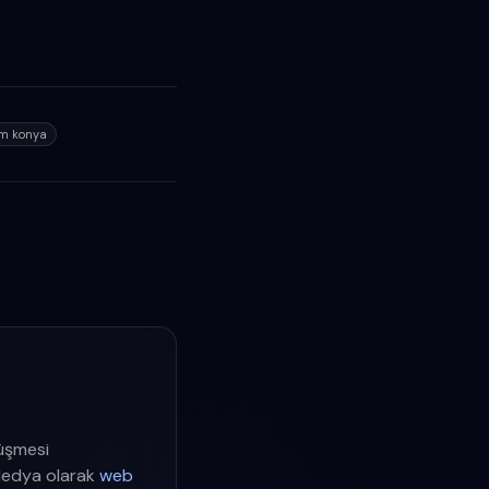
ım konya
rüşmesi
Medya olarak
web