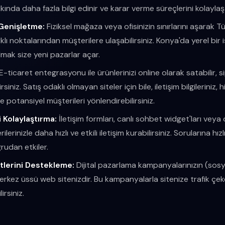
ında daha fazla bilgi edinir ve karar verme süreçlerini kolaylaştı
 Genişletme:
Fiziksel mağaza veya ofisinizin sınırlarını aşarak T
lı noktalarından müşterilere ulaşabilirsiniz. Konya'da yerel bir i
lmak size yeni pazarlar açar.
E-ticaret entegrasyonu ile ürünlerinizi online olarak satabilir, si
ilirsiniz. Satış odaklı olmayan siteler için bile, iletişim bilgileri
e potansiyel müşterileri yönlendirebilirsiniz.
i Kolaylaştırma:
İletişim formları, canlı sohbet widget'ları veya
ilerinizle daha hızlı ve etkili iletişim kurabilirsiniz. Sorularına hı
udan etkiler.
tlerini Destekleme:
Dijital pazarlama kampanyalarınızın (sosy
rkez üssü web sitenizdir. Bu kampanyalarla sitenize trafik çe
irsiniz.