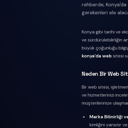
rehberde, Konya'da w
gerekenleri ele alac
Konya gibi tarihi ve ek
ve sürdürülebilirliğin 
büyük çoğunluğu bilgiye
konya'da web
sitesi s
Neden Bir Web Site
Bir web sitesi, işletme
ve hizmetlerinizi incele
müşterilerinize ulaşmanı
Marka Bilinirliği v
kimliğini yansıtır v