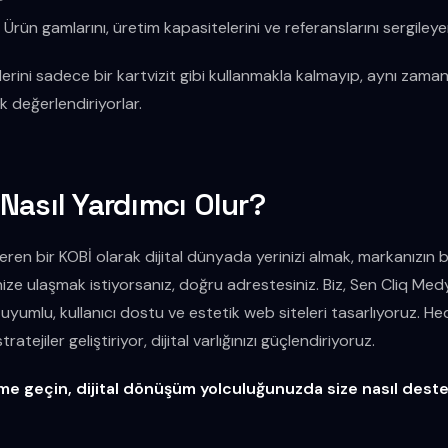
:
Ürün gamlarını, üretim kapasitelerini ve referanslarını sergileye
lerini sadece bir kartvizit gibi kullanmakla kalmayıp, aynı zama
k değerlendiriyorlar.
Nasıl Yardımcı Olur?
ren bir KOBİ olarak dijital dünyada yerinizi almak, markanızın bil
ize ulaşmak istiyorsanız, doğru adrestesiniz. Biz, Sen Cliq Medy
 uyumlu, kullanıcı dostu ve estetik web siteleri tasarlıyoruz. Hede
ratejiler geliştiriyor, dijital varlığınızı güçlendiriyoruz.
ime geçin, dijital dönüşüm yolculuğunuzda size nasıl deste