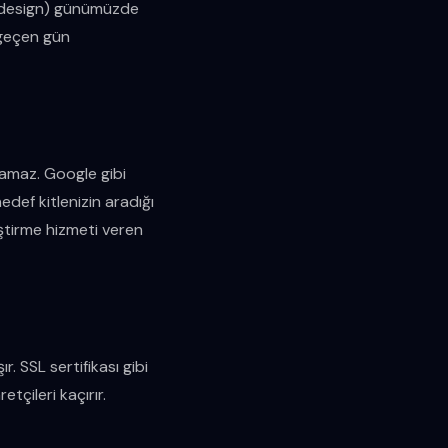
ve design) günümüzde
 geçen gün
amaz. Google gibi
def kitlenizin aradığı
ştirme hizmeti veren
r. SSL sertifikası gibi
etçileri kaçırır.