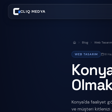
CLIQ MEDYA
Blog
Web Tasarı
Anasayfa
WEB TASARIM
18 Ha
Konya
Olma
Konya'da faaliyet g
ve müşteri kitlenizi 