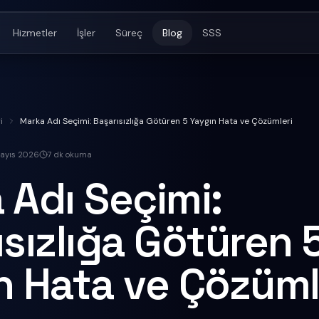
Hizmetler
İşler
Süreç
Blog
SSS
i
Marka Adı Seçimi: Başarısızlığa Götüren 5 Yaygın Hata ve Çözümleri
ayıs 2026
7
dk okuma
 Adı Seçimi:
sızlığa Götüren 
n Hata ve Çözüml