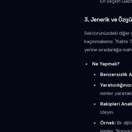
En Seçkin Gastr
3. Jenerik ve Özg
Sektörünüzdeki diğer m
kaçınmalısınız. "Kalite 
yerine sıradanlığa mah
Ne Yapmalı?
Benzersizlik A
Yaratıcılığınız
isimler yaratabil
Rakipleri Anal
izleyin.
Örnek:
Bir diji
isimler, "Konya