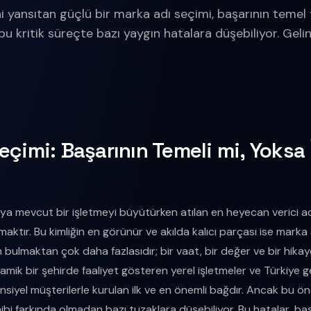
ni yansıtan güçlü bir marka adı seçimi, başarının temel t
u kritik süreçte bazı yaygın hatalara düşebiliyor. Gelin
çimi: Başarının Temeli mi, Yoksa 
eya mevcut bir işletmeyi büyütürken atılan en heyecan verici a
maktır. Bu kimliğin en görünür ve akılda kalıcı parçası ise marka
im bulmaktan çok daha fazlasıdır; bir vaat, bir değer ve bir hika
namik bir şehirde faaliyet gösteren yerel işletmeler ve Türkiye ge
siyel müşterilerle kurulan ilk ve en önemli bağdır. Ancak bu ö
hibi farkında olmadan bazı tuzaklara düşebiliyor. Bu hatalar, b