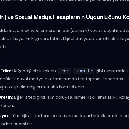
ain) ve Sosyal Medya Hesaplarının Uygunluğunu K
uldunuz, ancak web sitesi alan adı (domain) veya sosyal medya
 bir hayal kırıklığı yaratabilir. Dijital dünyada var olmak istey
tir.
 Edin:
Beğendiğiniz isimlerin
,
gibi uzantılarla k
.com
.com.tr
popüler sosyal medya platformlarında (Instagram, Facebook, Li
oşta olup olmadığını mutlaka kontrol edin.
Üretin:
Eğer istediğiniz isim doluysa, isimle ilişkili ama farklı, kola
üşünün.
ayın:
Tüm dijital platformlarda aynı marka adını kullanmak, marka
ısından önemlidir.