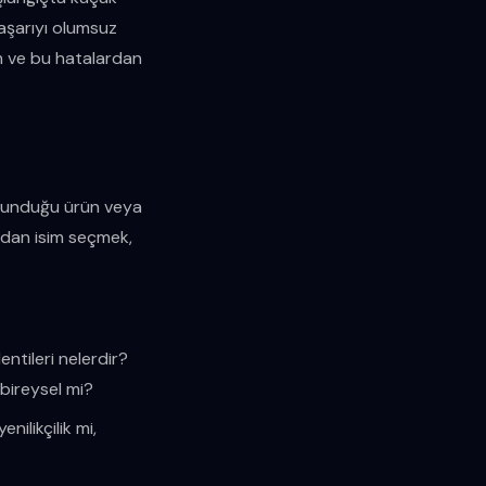
başarıyı olumsuz
im ve bu hatalardan
in sunduğu ürün veya
adan isim seçmek,
lentileri nelerdir?
bireysel mi?
nilikçilik mi,