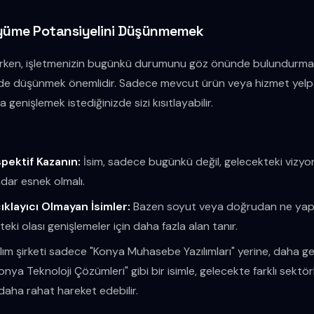
üyüme Potansiyelini Düşünmemek
arken, işletmenizin bugünkü durumunu göz önünde bulundurma
de düşünmek önemlidir. Sadece mevcut ürün veya hizmet yelp
ra genişlemek istediğinizde sizi kısıtlayabilir.
spektif Kazanın:
İsim, sadece bugünkü değil, gelecekteki vizy
ar esnek olmalı.
ıklayıcı Olmayan İsimler:
Bazen soyut veya doğrudan ne yapt
teki olası genişlemeler için daha fazla alan tanır.
ılım şirketi sadece "Konya Muhasebe Yazılımları" yerine, daha ge
ya Teknoloji Çözümleri" gibi bir isimle, gelecekte farklı sektörl
 daha rahat hareket edebilir.