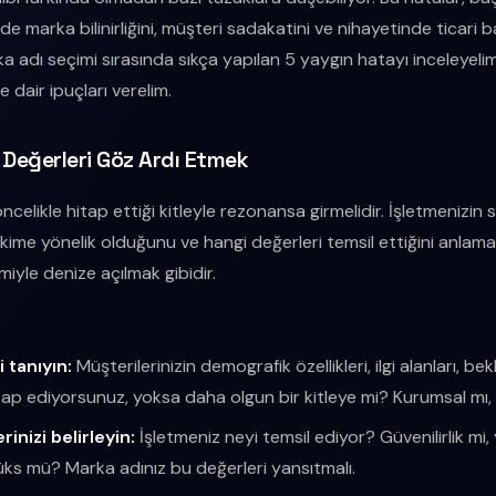
 marka bilinirliğini, müşteri sadakatini ve nihayetinde ticari 
arka adı seçimi sırasında sıkça yapılan 5 yaygın hatayı inceleyel
 dair ipuçları verelim.
e Değerleri Göz Ardı Etmek
 öncelikle hitap ettiği kitleyle rezonansa girmelidir. İşletmeniz
kime yönelik olduğunu ve hangi değerleri temsil ettiğini anlam
iyle denize açılmak gibidir.
i tanıyın:
Müşterilerinizin demografik özellikleri, ilgi alanları, bek
tap ediyorsunuz, yoksa daha olgun bir kitleye mi? Kurumsal mı, 
inizi belirleyin:
İşletmeniz neyi temsil ediyor? Güvenilirlik mi, ye
üks mü? Marka adınız bu değerleri yansıtmalı.