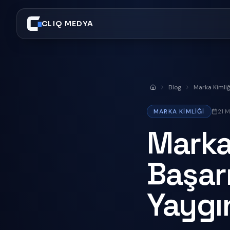
CLIQ MEDYA
Blog
Marka Kimliğ
Anasayfa
MARKA KIMLIĞI
21 M
Marka
Başarı
Yaygı