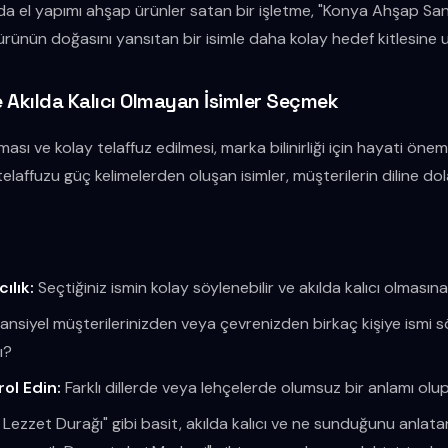
a el yapımı ahşap ürünler satan bir işletme, "Konya Ahşap Sana
ürünün doğasını yansıtan bir isimle daha kolay hedef kitlesine ul
e Akılda Kalıcı Olmayan İsimler Seçmek
ması ve kolay telaffuz edilmesi, marka bilinirliği için hayati öne
telaffuzu güç kelimelerden oluşan isimler, müşterilerin diline 
cılık:
Seçtiğiniz ismin kolay söylenebilir ve akılda kalıcı olmasın
nsiyel müşterilerinizden veya çevrenizden birkaç kişiye ismi sö
ı?
ol Edin:
Farklı dillerde veya lehçelerde olumsuz bir anlamı olup
Lezzet Durağı" gibi basit, akılda kalıcı ve ne sunduğunu anlatan