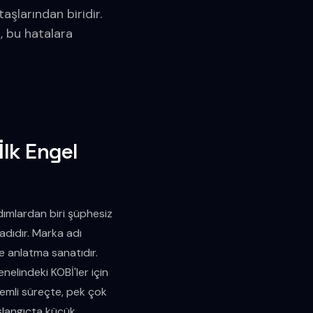
aşlarından biridir.
, bu hatalara
İlk Engel
dımlardan biri şüphesiz
 adıdır. Marka adı
ye anlatma sanatıdır.
nelindeki KOBİ'ler için
nemli süreçte, pek çok
aşlangıçta küçük