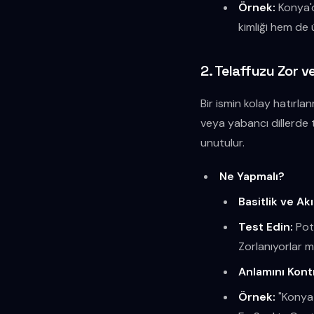
Örnek:
Konya'd
kimliği hem de 
2. Telaffuzu Zor v
Bir ismin kolay hatırlan
veya yabancı dillerde 
unutulur.
Ne Yapmalı?
Basitlik ve Akı
Test Edin:
Pota
Zorlanıyorlar m
Anlamını Kontr
Örnek:
"Konya 