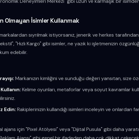
onomik Deneyimleri Merkezi" gibi uzun ve karmaşık bir isimden 
ün Olmayan İsimler Kullanmak
arkalardan sıyrılmak istiyorsanız, jenerik ve herkes tarafından 
Tekstil", "Hızlı Kargo" gibi isimler, ne yazık ki işletmenizin özgü
kum edebilir.
rayışı:
Markanızın kimliğini ve sunduğu değeri yansıtan, size öze
ı Kullanın:
Kelime oyunları, metaforlar veya soyut kavramlar kulla
irsiniz.
iz Edin:
Rakiplerinizin kullandığı isimleri inceleyin ve onlardan fa
tal ajans için "Pixel Atölyesi" veya "Dijital Pusula" gibi daha yaratı
 Reklam Ajansı" gibi genel bir ifadeden daha çok dikkat çekecekt