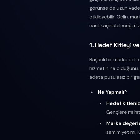
görünse de uzun vadede
etkileyebilir. Gelin, m
nasıl kaçınabileceğimize
1. Hedef Kitleyi v
Başarılı bir marka adı,
hizmetin ne olduğunu, 
adeta pusulasız bir gem
Ne Yapmalı?
Hedef kitleniz
Gençlere mi hi
Marka değerler
samimiyet mi, l