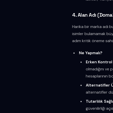
4. Alan Adı (Dom
Harika bir marka adı b
isimler bulamamak büyük
adım kritik öneme sahip
Ne Yapmalı?
Erken Kontrol
olmadığını ve 
hesaplarının b
Alternatifler 
alternatifler d
Tutarlılık Sağl
güvenilirliği aç