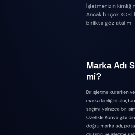
İşletmenizin kimliği
Ancak birçok KOBİ, b
birlikte göz atalım.
Marka Adı Se
mi?
Bir işletme kurarken v
marka kimliğini oluştur
seçimi, yalnızca bir is
Özellikle Konya gibi di
doğru marka adı, potan
girişimci ve işletme sa