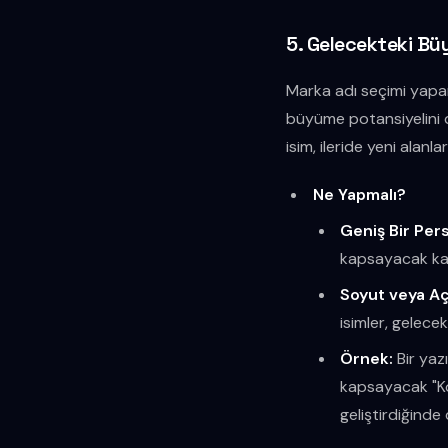
5. Gelecekteki B
Marka adı seçimi yap
büyüme potansiyelini 
isim, ileride yeni alanla
Ne Yapmalı?
Geniş Bir Per
kapsayacak kad
Soyut veya Aç
isimler, gelecek
Örnek:
Bir yaz
kapsayacak "Kon
geliştirdiğinde