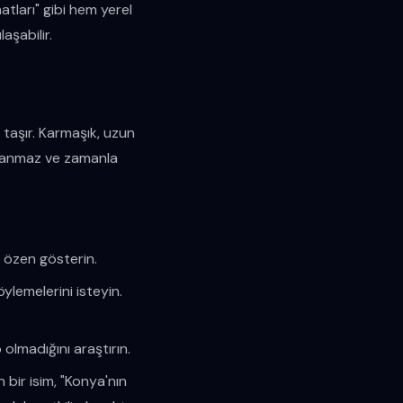
tları" gibi hem yerel
aşabilir.
m taşır. Karmaşık, uzun
dolanmaz ve zamanla
a özen gösterin.
ylemelerini isteyin.
 olmadığını araştırın.
 bir isim, "Konya'nın