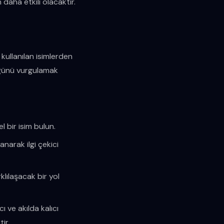
daha etkili olacaktır.
kullanılan isimlerden
nlüğünü vurgulamak
l bir isim bulun.
narak ilgi çekici
rklılaşacak bir yol
cı ve akılda kalıcı
ir.