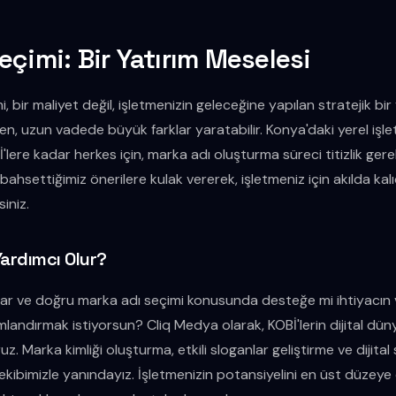
eçimi: Bir Yatırım Meselesi
 bir maliyet değil, işletmenizin geleceğine yapılan stratejik bir
en, uzun vadede büyük farklar yaratabilir. Konya'daki yerel işl
'lere kadar herkes için, marka adı oluşturma süreci titizlik gere
hsettiğimiz önerilere kulak vererek, işletmeniz için akılda kalıcı,
iniz.
Yardımcı Olur?
var ve doğru marka adı seçimi konusunda desteğe mi ihtiyacın
andırmak istiyorsun? Cliq Medya olarak, KOBİ'lerin dijital dü
z. Marka kimliği oluşturma, etkili sloganlar geliştirme ve dijital
ekibimizle yanındayız. İşletmenizin potansiyelini en üst düzeye 