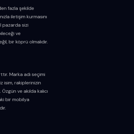
rden fazla şekilde
ızla iletişim kurmasını
l pazarda sizi
ileceği ve
ğil, bir köprü olmalıdır.
tır. Marka adı seçimi
 isim, rakiplerinizin
. Özgün ve akılda kalıcı
ki bir mobilya
ır.