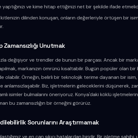
 yaptığınızı ve kime hitap ettiğinizi net bir şekilde ifade etmelid
itlenizin dilinden konuşan, onların değerleriyle örtüşen bir isi
r.
lıp Zamansızlığı Unutmak
hızla değişiyor ve trendler de bunun bir parçası. Ancak bir mar
apılmak, markanızın ömrünü kısaltabilir. Bugün popüler olan bir 
olabilir. Örneğin, belirli bir teknolojik terime dayanan bir isim,
nde anlamsızlaşabilir. Biz, işletmelerin geleceklerini düşünerek,
amlı isimler bulmalarını öneriyoruz. Konya'daki köklü işletmelerin
an bu zamansızlığın bir örneğini görürüz.
Edilebilirlik Sorunlarını Araştırmamak
ılaştığımız ve en can sıkıcı hatalardan biridir. Bir işletme sahib