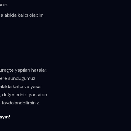
nın.
kılda kalıcı olabilir.
süreçte yapılan hatalar,
İ'lere sunduğumuz
kılda kalıcı ve yasal
 değerlerinizi yansıtan
faydalanabilirsiniz.
ayın!