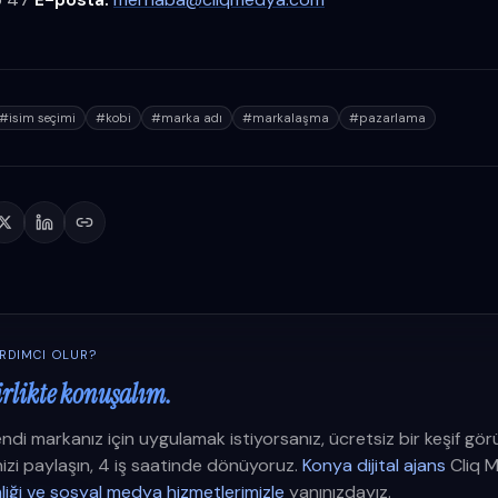
#
isim seçimi
#
kobi
#
marka adı
#
markalaşma
#
pazarlama
ARDIMCI OLUR?
irlikte konuşalım.
ndi markanız için uygulamak istiyorsanız, ücretsiz bir keşif gö
inizi paylaşın, 4 iş saatinde dönüyoruz.
Konya dijital ajans
Cliq 
liği ve sosyal medya hizmetlerimizle
yanınızdayız.