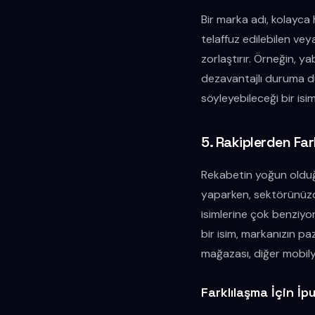
Bir marka adı, kolayca h
telaffuz edilebilen vey
zorlaştırır. Örneğin, y
dezavantajlı duruma dü
söyleyebileceği bir isim
5. Rakiplerden Fa
Rekabetin yoğun olduğu
yaparken, sektörünüzdek
isimlerine çok benziyor
bir isim, markanızın p
mağazası, diğer mobily
Farklılaşma İçin İpu