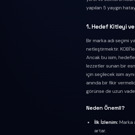
yapılan 5 yaygın hatayı
1. Hedef Kitleyi v
Bir marka adı seçimi y
netleştirmektir. KOBİ'l
Ancak bu isim, hedefle
lezzetler sunan bir esn
için seçilecek isim ayn
anında bir fikir vermel
görünse de uzun vadede
Neden Önemli?
İlk İzlenim:
Marka ad
artar.