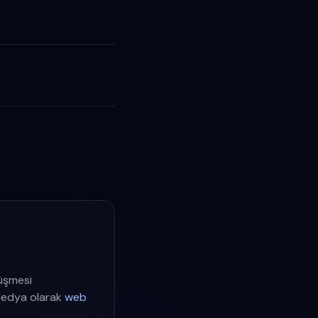
rüşmesi
Medya olarak
web