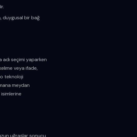
ir.
m, duygusal bir bağ
ka adı seçimi yaparken
kelime veya ifade,
 o teknoloji
 zamana meydan
 isimlerine
i, uzun uğraşlar sonucu