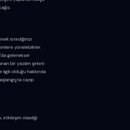
cağız.
mek istediğinizi
mlere yönelebilirler.
a'da geleneksel
nan bir yazılım şirketi
e ilgili olduğu hakkında
başlangıçta cazip
 etkileşim olasılığı