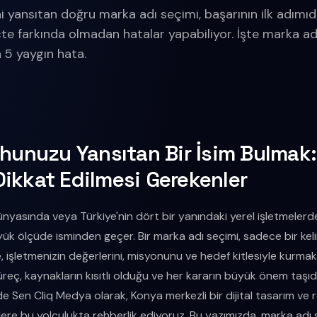
ni yansıtan doğru marka adı seçimi, başarının ilk adımıd
eçte farkında olmadan hatalar yapabiliyor. İşte marka a
 5 yaygın hata.
uhunuzu Yansıtan Bir İsim Bulmak
ikkat Edilmesi Gerekenler
ünyasında veya Türkiye'nin dört bir yanındaki yerel işletmelerde
büyük ölçüde isminden geçer. Bir marka adı seçimi, sadece bir ke
, işletmenizin değerlerini, misyonunu ve hedef kitlesiyle kurmak 
 süreç, kaynakların kısıtlı olduğu ve her kararın büyük önem taş
z de Sen Cliq Medya olarak, Konya merkezli bir dijital tasarım ve 
'lere bu yolculukta rehberlik ediyoruz. Bu yazımızda, marka adı