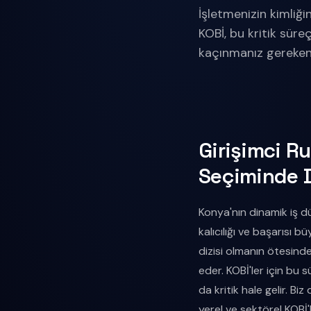
İşletmenizin kimliği
KOBİ, bu kritik sür
kaçınmanız gereken
Girişimci R
Seçiminde D
Konya'nın dinamik iş d
kalıcılığı ve başarısı 
dizisi olmanın ötesinde
eder. KOBİ'ler için bu
da kritik hale gelir. Bi
yerel ve sektörel KOBİ