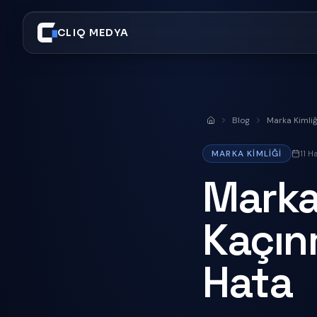
CLIQ MEDYA
Blog
Marka Kimliğ
Anasayfa
MARKA KIMLIĞI
11 H
Marka 
Kaçın
Hata