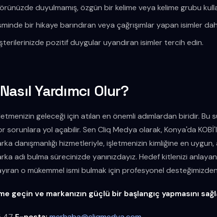
rünüzde duyulmamış, özgün bir kelime veya kelime grubu kulla
sminde bir hikaye barındıran veya çağrışımlar yapan isimler daha a
terilerinizde pozitif duygular uyandıran isimler tercih edin.
Nasıl Yardımcı Olur?
şletmenizin geleceği için atılan en önemli adımlardan biridir. Bu 
or sorunlara yol açabilir. Sen Cliq Medya olarak, Konya'da KOB
rka danışmanlığı hizmetleriyle, işletmenizin kimliğine en uygun, a
rka adı bulma sürecinizde yanınızdayız. Hedef kitlenizi anlayan,
n ayıran o mükemmel ismi bulmak için profesyonel desteğimizden 
ime geçin ve markanızın güçlü bir başlangıç yapmasını sağl
5 47
E-posta:
merhaba@cliqmedya.com