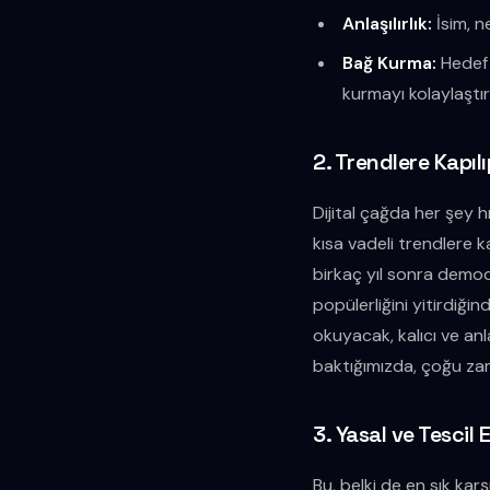
Anlaşılırlık:
İsim, ne
Bağ Kurma:
Hedef k
kurmayı kolaylaştırı
2. Trendlere Kapı
Dijital çağda her şey 
kısa vadeli trendlere k
birkaç yıl sonra demode 
popülerliğini yitirdiği
okuyacak, kalıcı ve anl
baktığımızda, çoğu zam
3. Yasal ve Tescil 
Bu, belki de en sık karş