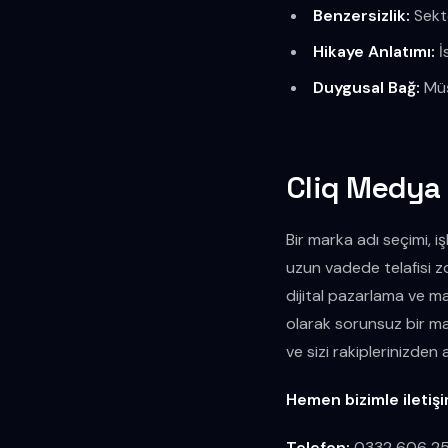
Benzersizlik:
Sektö
Hikaye Anlatımı:
İ
Duygusal Bağ:
Müş
Cliq Medya 
Bir marka adı seçimi, i
uzun vadede telafisi z
dijital pazarlama ve ma
olarak sorunsuz bir ma
ve sizi rakiplerinizde
Hemen bizimle iletiş
Telefon:
0332 606 2