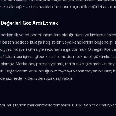
 ele alacağız ve bu tuzaklardan nasıl kaçınabileceğinizi anlata
e Değerleri Göz Ardı Etmek
aparken ilk ve en önemli adım, kim olduğunuzu ve kimlere seslen
er bazen sadece kulağa hoş gelen veya kendilerinin beğendiği isi
diğiniz müşteri kitlesiyle rezonansa giriyor mu? Örneğin, Kony
af lokantası için seçilecek isimle, modern teknoloji çözümleri su
ı olamaz. Marka adı, potansiyel müşterilerinize işletmenizin neyl
idir. Değerlerinizi ve sunduğunuz faydayı yansıtmayan bir isim, 
 sizi hedef kitlenizden uzaklaştırabilir.
ı, müşterinin markanızla ilk temasıdır. Bu ilk izlenim olumluyken,