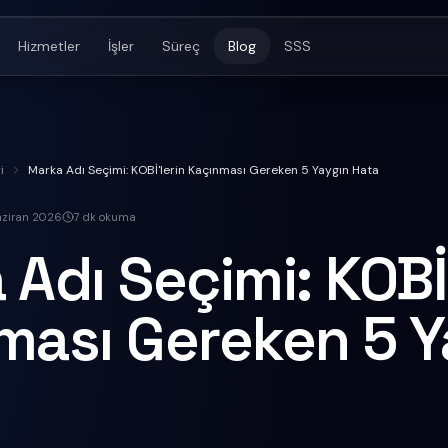
Hizmetler
İşler
Süreç
Blog
SSS
i
Marka Adı Seçimi: KOBİ'lerin Kaçınması Gereken 5 Yaygın Hata
aziran 2026
7
dk okuma
Adı Seçimi: KOBİ'
ması Gereken 5 Y