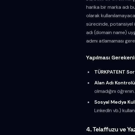
harika bir marka adı 
olarak kullanılamayaca
sürecinde, potansiyel
adı (domain name) uygu
adımı atlamaması gerek
Yapılması Gerekenl
TÜRKPATENT Sor
Alan Adı Kontrolü
olmadığını öğrenin.
Sosyal Medya Kulla
LinkedIn vb.) kullanı
4. Telaffuzu ve Ya