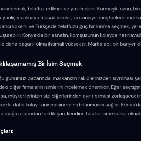
atırlanmalı, telaffuz edilmeli ve yazılmalıdır. Karmaşık, uzun, bi
a yanlış yazılmaya müsait isimler, potansiyel müşterilerin markan
abancı kökenli ve Türkçede telaffuzu güç bir kelime seçmek, yere
şürebilir. Konya'da bir esnafın, komşusunun kolayca hatırlayab
le daha başarılı olma ihtimali yüksektir. Marka adı, bir bariyer de
rklılaşamamış Bir İsim Seçmek
 günümüz pazarında, markanızın rakiplerinizden sıyrılması şart
i diğer firmaların isimlerini incelemek önemlidir. Eğer seçtiğiniz
sa, müşterilerinizin sizi diğerlerinden ayırt etmesi zorlaşacaktır
azarda daha kolay tanınmasını ve hatırlanmasını sağlar. Konya'da
a mağazalarından farklılaşan, kendine has bir isme sahip olmalıd
çları: