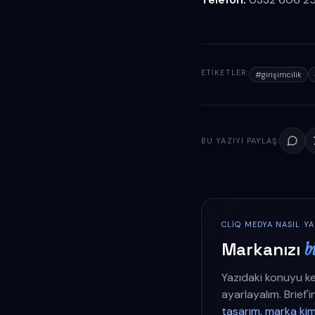
ETIKETLER:
#
girişimcilik
BU YAZIYI PAYLAŞ:
CLIQ MEDYA NASIL Y
Markanızı
b
Yazıdaki konuyu ke
ayarlayalım. Brief'
tasarım, marka kim