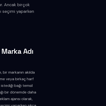
ır. Ancak birçok
dı seçimi yaparken
: Marka Adı
, bir markanın akılda
lime veya birkaç harf
istediği bağı temsil
ıdığı bir dönemde daha
reklam ajansı olarak,
 seçimi yaparken sıkça