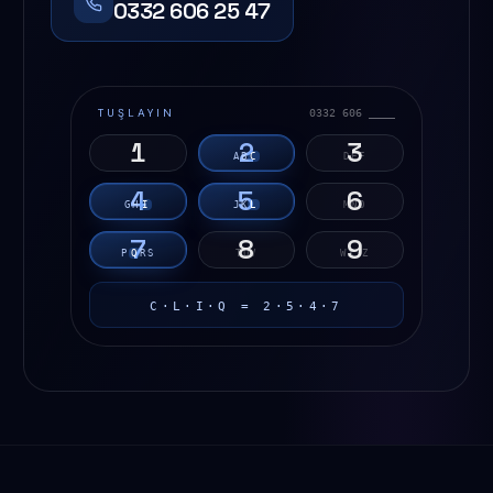
0332 606 25 47
TUŞLAYIN
0332 606 ____
1
2
3
A
B
C
D
E
F
4
5
6
G
H
I
J
K
L
M
N
O
7
8
9
P
Q
R
S
T
U
V
W
X
Y
Z
C·L·I·Q = 2·5·4·7