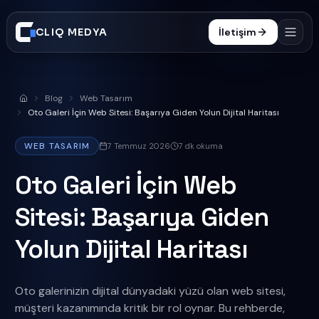
CLIQ MEDYA
İletişim
Hizmetler
Blog
Web Tasarım
Anasayfa
İşler
Oto Galeri İçin Web Sitesi: Başarıya Giden Yolun Dijital Haritası
Süreç
WEB TASARIM
7 Temmuz 2026
7
dk okuma
Blog
Oto Galeri İçin Web
SSS
Sitesi: Başarıya Giden
0332 606 25 47
Yolun Dijital Haritası
Oto galerinizin dijital dünyadaki yüzü olan web sitesi,
müşteri kazanımında kritik bir rol oynar. Bu rehberde,