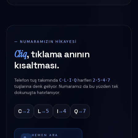
— NUMARAMIZIN HIKAYESI
Cliq
, tıklama anının
kısaltması.
Telefon tuş takımında
harfleri
C·L·I·Q
2·5·4·7
tuşlarına denk geliyor. Numaramız da bu yüzden tek
dokunuşta hatırlanıyor.
C
L
I
Q
→
→
→
→
2
5
4
7
HEMEN ARA