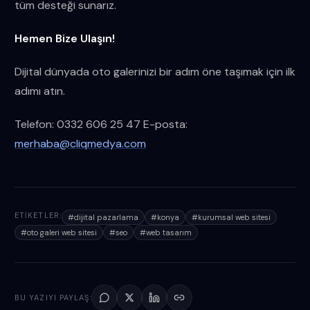
tüm desteği sunarız.
Hemen Bize Ulaşın!
Dijital dünyada oto galerinizi bir adım öne taşımak için ilk
adımı atın.
Telefon: 0332 606 25 47 E-posta:
merhaba@cliqmedya.com
ETIKETLER:
#
dijital pazarlama
#
konya
#
kurumsal web sitesi
#
oto galeri web sitesi
#
seo
#
web tasarım
BU YAZIYI PAYLAŞ: