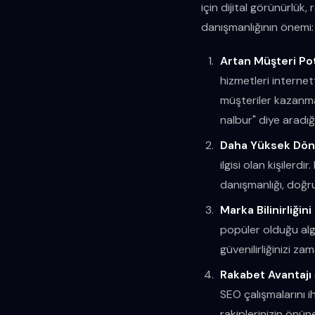
için dijital görünürlük,
danışmanlığının önemi:
Artan Müşteri Pot
hizmetleri internet
müşteriler kazanma
nalbur" diye aradığı
Daha Yüksek Dön
ilgisi olan kişilerd
danışmanlığı, doğru
Marka Bilinirliği
popüler olduğu algı
güvenilirliğinizi zam
Rakabet Avantajı
SEO çalışmalarını ih
rakiplerinizin önüne