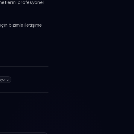
metlerini profesyonel
çin bizimle iletişime
asyonu