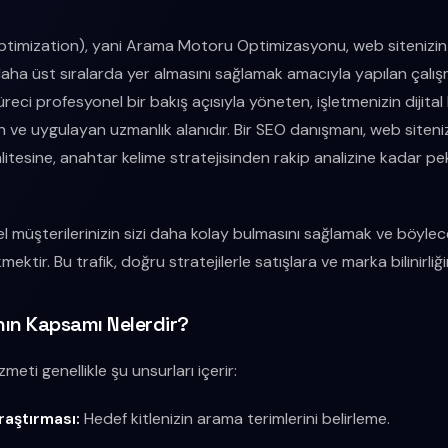
timization), yani Arama Motoru Optimizasyonu, web sitenizi
aha üst sıralarda yer almasını sağlamak amacıyla yapılan çalı
üreci profesyonel bir bakış açısıyla yöneten, işletmenizin dijita
iren ve uygulayan uzmanlık alanıdır. Bir SEO danışmanı, web siteni
alitesine, anahtar kelime stratejisinden rakip analizine kadar p
 müşterilerinizin sizi daha kolay bulmasını sağlamak ve böyle
mektir. Bu trafik, doğru stratejilerle satışlara ve marka bilinirliğ
ın Kapsamı Nelerdir?
meti genellikle şu unsurları içerir:
raştırması:
Hedef kitlenizin arama terimlerini belirleme.