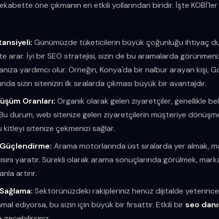
 rekabette öne çıkmanın en etkili yollarından biridir. İşte KOBİ'ler
ansiyeli:
Günümüzde tüketicilerin büyük çoğunluğu ihtiyaç du
te arar. İyi bir SEO stratejisi, sizin de bu aramalarda görünmen
nıza yardımcı olur. Örneğin, Konya'da bir nalbur arayan kişi, 
nda sizin sitenizin ilk sıralarda çıkması büyük bir avantajdır.
üşüm Oranları:
Organik olarak gelen ziyaretçiler, genellikle beli
ir. Bu durum, web sitenize gelen ziyaretçilerin müşteriye dönüşme o
 kitleyi sitenize çekmenizi sağlar.
ni Güçlendirme:
Arama motorlarında üst sıralarda yer almak, mar
sını yaratır. Sürekli olarak arama sonuçlarında görülmek, marka bi
anla artırır.
 Sağlama:
Sektörünüzdeki rakipleriniz henüz dijitalde yeterinc
mal ediyorsa, bu sizin için büyük bir fırsattır. Etkili bir
seo danı
 geçebilirsiniz.