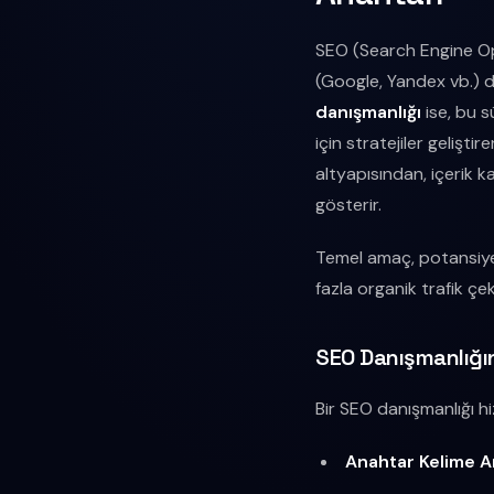
SEO (Search Engine Op
(Google, Yandex vb.) d
danışmanlığı
ise, bu s
için stratejiler gelişt
altyapısından, içerik k
gösterir.
Temel amaç, potansiyel
fazla organik trafik çek
SEO Danışmanlığın
Bir SEO danışmanlığı hiz
Anahtar Kelime A