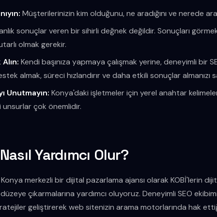
nıyın:
Müşterilerinizin kim olduğunu, ne aradığını ve nerede arad
nlık sonuçlar veren bir sihirli değnek değildir. Sonuçları görme
utarlı olmak gerekir.
Alın:
Kendi başınıza yapmaya çalışmak yerine, deneyimli bir
tek almak, süreci hızlandırır ve daha etkili sonuçlar almanızı s
yı Unutmayın:
Konya'daki işletmeler için yerel anahtar kelimel
 unsurlar çok önemlidir.
Nasıl Yardımcı Olur?
 Konya merkezli bir dijital pazarlama ajansı olarak KOBİ'lerin dij
t düzeye çıkarmalarına yardımcı oluyoruz. Deneyimli SEO ekibimi
tratejiler geliştirerek web sitenizin arama motorlarında hak ettiğ