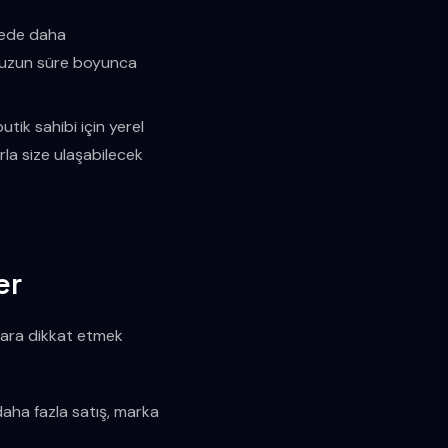
dede daha
la, uzun süre boyunca
utik sahibi için yerel
rla size ulaşabilecek
er
alara dikkat etmek
 daha fazla satış, marka