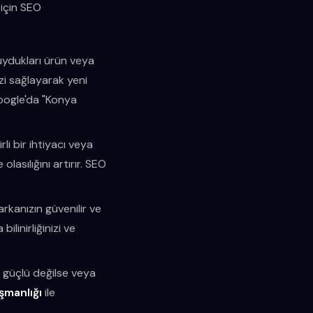
 için SEO
ydukları ürün veya
izi sağlayarak yeni
Google'da "Konya
rli bir ihtiyacı veya
lasılığını artırır. SEO
kanızın güvenilir ve
linirliğinizi ve
e güçlü değilse veya
şmanlığı
ile