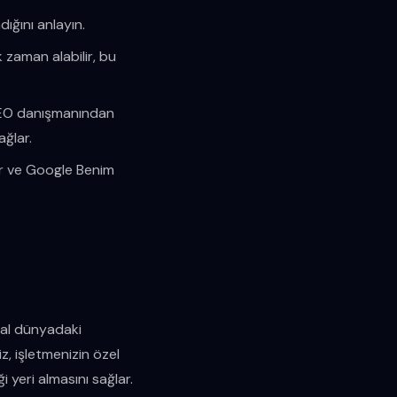
ığını anlayın.
k zaman alabilir, bu
 SEO danışmanından
ağlar.
er ve Google Benim
ital dünyadaki
z, işletmenizin özel
i yeri almasını sağlar.