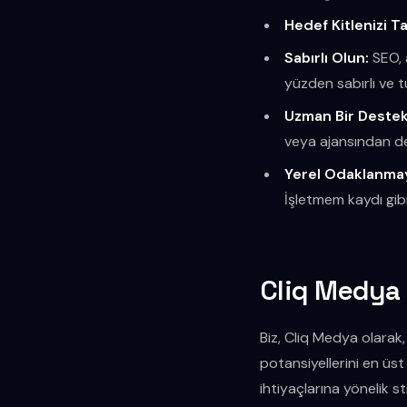
Hedef Kitlenizi Ta
Sabırlı Olun:
SEO, a
yüzden sabırlı ve t
Uzman Bir Destek 
veya ajansından des
Yerel Odaklanma
İşletmem kaydı gibi
Cliq Medya 
Biz, Cliq Medya olarak,
potansiyellerini en üs
ihtiyaçlarına yönelik s