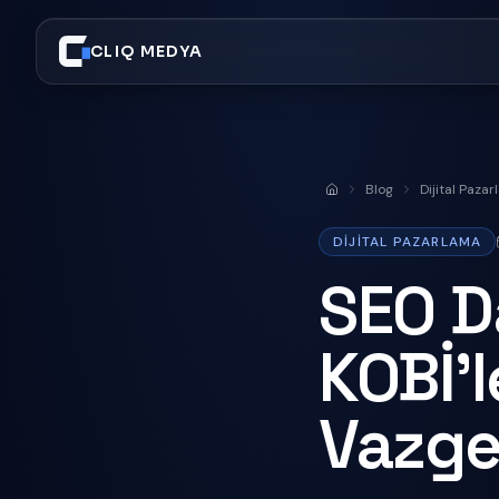
CLIQ MEDYA
Blog
Dijital Paza
Anasayfa
DIJITAL PAZARLAMA
SEO D
KOBİ'l
Vazge