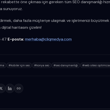
ital rekabette öne çıkması için gereken tüm SEO danışmanlığı hiz
la sunuyoruz.
lendirmek, daha fazla müşteriye ulaşmak ve işletmenizi büyütmek i
 dijital haritasını çizelim!
5 47
E-posta:
merhaba@cliqmedya.com
lama
#
kobiler için seo
#
konya seo
#
seo danışmanlığı
#
web sitesi optimiz