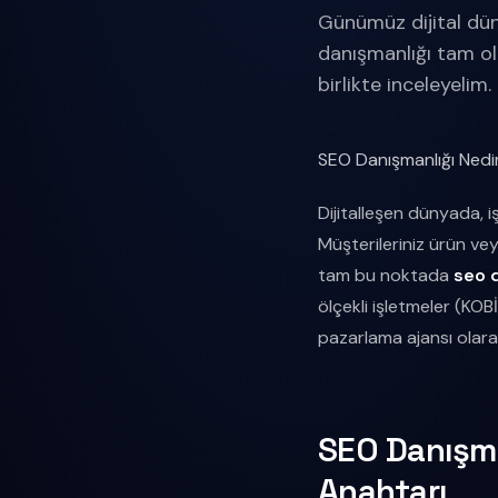
Günümüz dijital dün
danışmanlığı tam ola
birlikte inceleyelim.
SEO Danışmanlığı Nedir
Dijitalleşen dünyada, iş
Müşterileriniz ürün veya
tam bu noktada
seo 
ölçekli işletmeler (KOB
pazarlama ajansı olara
SEO Danışma
Anahtarı