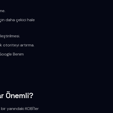
tme.
çin daha çekici hale
leştirilmesi.
k otoriteyi artırma.
n Google Benim
ar Önemli?
 bir yanındaki KOBİ'ler