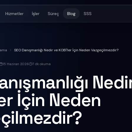
Hizmetler
İşler
Süreç
Blog
SSS
rlama
SEO Danışmanlığı Nedir ve KOBİ'ler İçin Neden Vazgeçilmezdir?
15 Haziran 2026
7
dk okuma
anışmanlığı Nedi
er İçin Neden
çilmezdir?