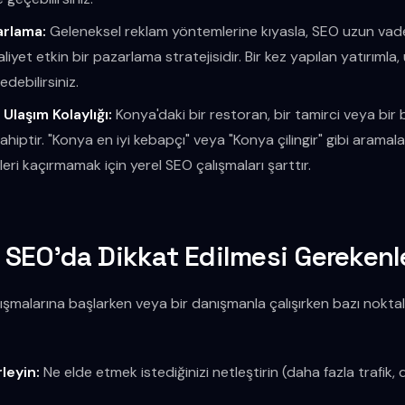
arlama:
Geleneksel reklam yöntemlerine kıyasla, SEO uzun va
aliyet etkin bir pazarlama stratejisidir. Bir kez yapılan yatırım
edebilirsiniz.
Ulaşım Kolaylığı:
Konya'daki bir restoran, bir tamirci veya bir b
hiptir. "Konya en iyi kebapçı" veya "Konya çilingir" gibi aramala
eri kaçırmamak için yerel SEO çalışmaları şarttır.
n SEO'da Dikkat Edilmesi Gerekenl
lışmalarına başlarken veya bir danışmanla çalışırken bazı nokt
rleyin:
Ne elde etmek istediğinizi netleştirin (daha fazla trafik,