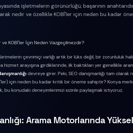
yasında işletmelerin görünürlüğü, başarının anahtarıdır
rak nedir ve özellikle KOBİ'ler için neden bu kadar öne
 ve KOBİ'ler İçin Neden Vazgeçilmezdir?
letmelerin çevrimiçi varlığı artık bir lüks değil, bir zorunluluk hali
 hizmet arayışına girdiklerinde, ilk baktıkları yer genellikle ara
danışmanlığı
devreye girer. Peki, SEO danışmanlığı tam olarak 
İ'ler) için neden bu kadar kritik bir öneme sahiptir? Konya merkezl
k, bu konudaki deneyimlerimizi sizinle paylaşmak istiyoruz.
nlığı: Arama Motorlarında Yükse