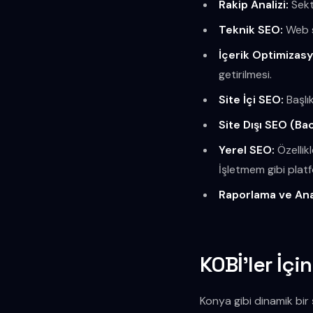
Rakip Analizi:
Sektö
Teknik SEO:
Web si
İçerik Optimizas
getirilmesi.
Site İçi SEO:
Başlık
Site Dışı SEO (Bac
Yerel SEO:
Özellik
İşletmem gibi plat
Raporlama ve Ana
KOBİ'ler İç
Konya gibi dinamik bir 