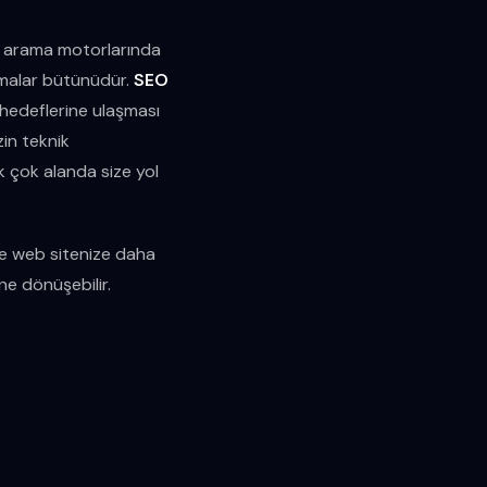
n arama motorlarında
şmalar bütünüdür.
SEO
l hedeflerine ulaşması
zin teknik
ek çok alanda size yol
ce web sitenize daha
ine dönüşebilir.