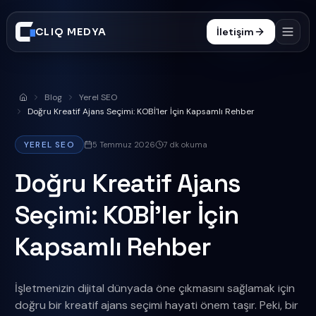
CLIQ MEDYA
İletişim
Hizmetler
Blog
Yerel SEO
Anasayfa
İşler
Doğru Kreatif Ajans Seçimi: KOBİ'ler İçin Kapsamlı Rehber
Süreç
YEREL SEO
5 Temmuz 2026
7
dk okuma
Blog
Doğru Kreatif Ajans
SSS
Seçimi: KOBİ'ler İçin
0332 606 25 47
Kapsamlı Rehber
İşletmenizin dijital dünyada öne çıkmasını sağlamak için
doğru bir kreatif ajans seçimi hayati önem taşır. Peki, bir