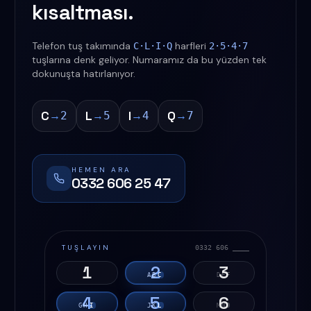
kısaltması.
Telefon tuş takımında
harfleri
C·L·I·Q
2·5·4·7
tuşlarına denk geliyor. Numaramız da bu yüzden tek
dokunuşta hatırlanıyor.
C
L
I
Q
→
→
→
→
2
5
4
7
HEMEN ARA
0332 606 25 47
TUŞLAYIN
0332 606 ____
1
2
3
A
B
C
D
E
F
4
5
6
G
H
I
J
K
L
M
N
O