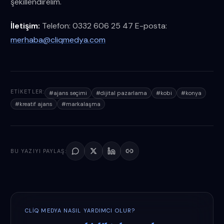
şekillendirelim.
İletişim:
Telefon: 0332 606 25 47 E-posta:
merhaba@cliqmedya.com
ETIKETLER:
#
ajans seçimi
#
dijital pazarlama
#
kobi
#
konya
#
kreatif ajans
#
markalaşma
BU YAZIYI PAYLAŞ:
CLIQ MEDYA NASIL YARDIMCI OLUR?