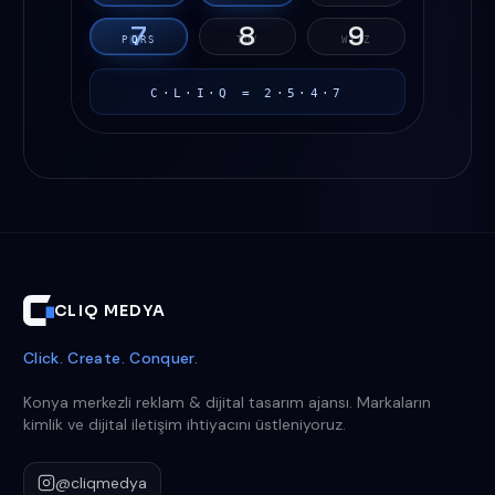
7
8
9
P
Q
R
S
T
U
V
W
X
Y
Z
C·L·I·Q = 2·5·4·7
CLIQ MEDYA
Click. Create. Conquer.
Konya merkezli reklam & dijital tasarım ajansı. Markaların
kimlik ve dijital iletişim ihtiyacını üstleniyoruz.
@cliqmedya