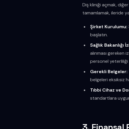
Diş kliniği açmak, diğe
tamamlamak, ileride y
Şirket Kurulumu:
başlatın.
Sağlık Bakanlığı İz
alınması gereken izi
personel yeterliliği 
Gerekli Belgeler:
belgeleri eksiksiz h
Tıbbi Cihaz ve D
standartlara uygun
3. Finansal