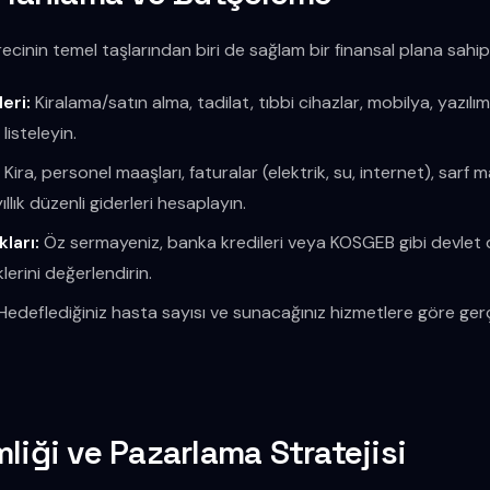
ürecinin temel taşlarından biri de sağlam bir finansal plana sahip
eri:
Kiralama/satın alma, tadilat, tıbbi cihazlar, mobilya, yazılım, 
listeleyin.
:
Kira, personel maaşları, faturalar (elektrik, su, internet), sarf
yıllık düzenli giderleri hesaplayın.
ları:
Öz sermayeniz, banka kredileri veya KOSGEB gibi devlet d
erini değerlendirin.
Hedeflediğiniz hasta sayısı ve sunacağınız hizmetlere göre gerç
liği ve Pazarlama Stratejisi