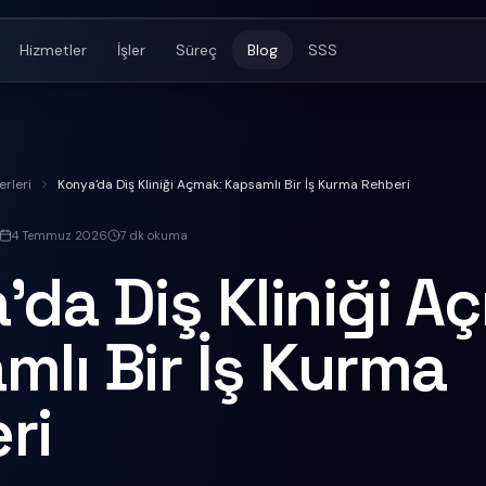
Hizmetler
İşler
Süreç
Blog
SSS
rleri
Konya'da Diş Kliniği Açmak: Kapsamlı Bir İş Kurma Rehberi
4 Temmuz 2026
7
dk okuma
'da Diş Kliniği A
mlı Bir İş Kurma
ri