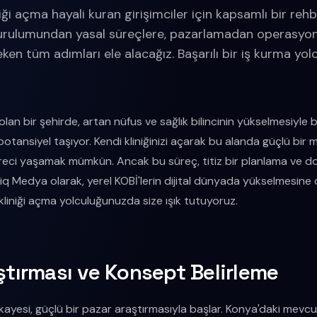
niği açma hayali kuran girişimciler için kapsamlı bir rehb
urulumundan yasal süreçlere, pazarlamadan operasyon
ken tüm adımları ele alacağız. Başarılı bir iş kurma yo
lan bir şehirde, artan nüfus ve sağlık bilincinin yükselmesiyle bi
potansiyel taşıyor. Kendi kliniğinizi açarak bu alanda güçlü bir
süreci yaşamak mümkün. Ancak bu süreç, titiz bir planlama ve d
Cliq Medya olarak, yerel KOBİ'lerin dijital dünyada yükselmesine
kliniği açma yolculuğunuzda size ışık tutuyoruz.
aştırması ve Konsept Belirleme
ikayesi, güçlü bir pazar araştırmasıyla başlar. Konya'daki mevcut