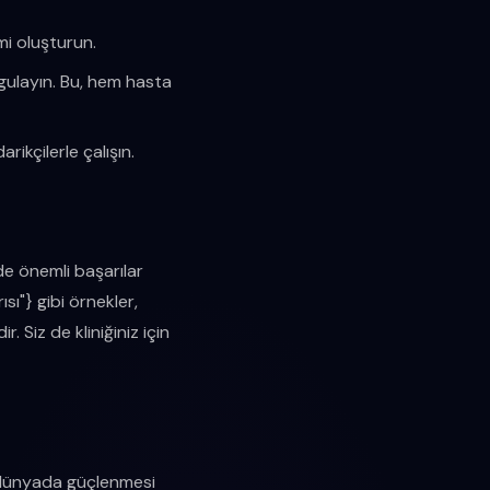
emi oluşturun.
gulayın. Bu, hem hasta
rikçilerle çalışın.
de önemli başarılar
ısı"} gibi örnekler,
 Siz de kliniğiniz için
al dünyada güçlenmesi