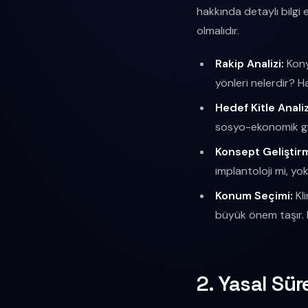
hakkında detaylı bilgi 
olmalıdır.
Rakip Analizi:
Konya
yönleri nelerdir? 
Hedef Kitle Analiz
sosyo-ekonomik gr
Konsept Geliştir
implantoloji mi, yo
Konum Seçimi:
Kli
büyük önem taşır. 
2. Yasal Sü