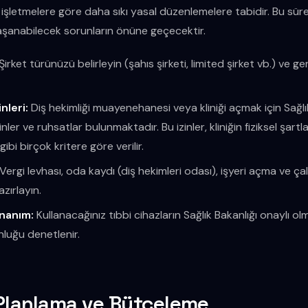
r işletmelere göre daha sıkı yasal düzenlemelere tabidir. Bu süre
aşanabilecek sorunların önüne geçecektir.
Şirket türünüzü belirleyin (şahıs şirketi, limited şirket vb.) ve ger
inleri:
Diş hekimliği muayenehanesi veya kliniği açmak için Sağlı
nler ve ruhsatlar bulunmaktadır. Bu izinler, kliniğin fiziksel şartl
gibi birçok kritere göre verilir.
Vergi levhası, oda kaydı (diş hekimleri odası), işyeri açma ve ça
azırlayın.
onanım:
Kullanacağınız tıbbi cihazların Sağlık Bakanlığı onaylı ol
luğu denetlenir.
 Planlama ve Bütçeleme