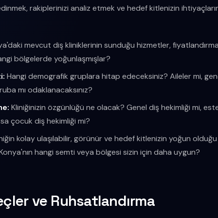
edinmek, rakiplerinizi analiz etmek ve hedef kitlenizin ihtiyaçları
'daki mevcut diş kliniklerinin sunduğu hizmetler, fiyatlandırmal
Hangi bölgelerde yoğunlaşmışlar?
i:
Hangi demografik gruplara hitap edeceksiniz? Aileler mi, gençl
uba mı odaklanacaksınız?
me:
Kliniğinizin özgünlüğü ne olacak? Genel diş hekimliği mi, estet
ksa çocuk diş hekimliği mi?
niğin kolay ulaşılabilir, görünür ve hedef kitlenizin yoğun olduğ
Konya'nın hangi semti veya bölgesi sizin için daha uygun?
reçler ve Ruhsatlandırma