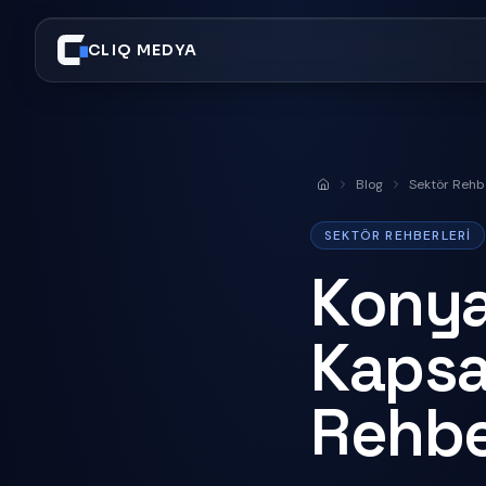
CLIQ MEDYA
Blog
Sektör Rehbe
Anasayfa
SEKTÖR REHBERLERI
Konya
Kapsa
Rehbe