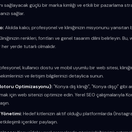
ını sağlayacak güçlü bir marka kimliği ve etkili bir pazarlama str
nızı sağlar.
o:
Akılda kalıcı, profesyonel ve kliniğinizin misyonunu yansıtan b
liniğinizin renkleri, fontları ve genel tasarım dilini belirleyin. Bu
 her yerde tutarlı olmalıdır.
fesyonel, kullanıcı dostu ve mobil uyumlu bir web sitesi, kliniğini
hekimlerinizi ve iletişim bilgilerinizi detaylıca sunun.
otoru Optimizasyonu):
"Konya diş kliniği", "Konya dişçi" gibi
lmak için web sitenizi optimize edin. Yerel SEO çalışmalarıyla K
aşın.
Yönetimi:
Hedef kitlenizin aktif olduğu platformlarda (Instag
 etkileşimli içerikler paylaşın.