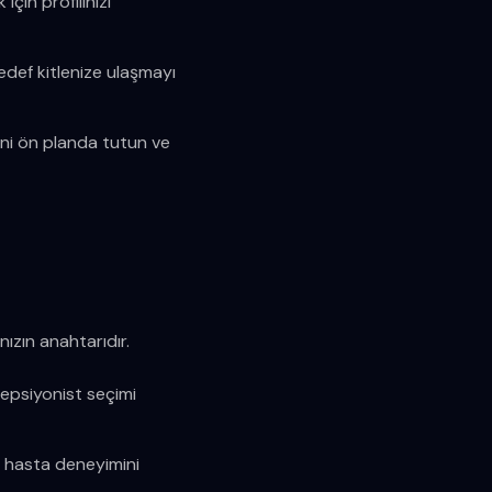
çin profilinizi
edef kitlenize ulaşmayı
ni ön planda tutun ve
nızın anahtarıdır.
sepsiyonist seçimi
ri hasta deneyimini