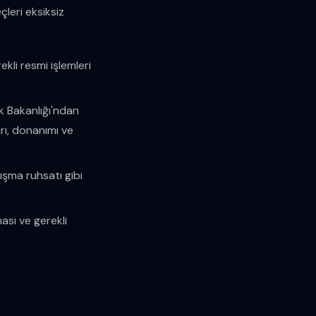
çleri eksiksiz
ekli resmi işlemleri
k Bakanlığı'ndan
arı, donanımı ve
lışma ruhsatı gibi
ması ve gerekli