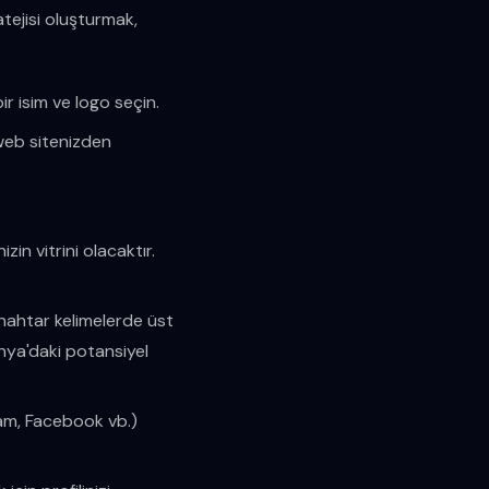
atejisi oluşturmak,
ir isim ve logo seçin.
, web sitenizden
zin vitrini olacaktır.
 anahtar kelimelerde üst
onya'daki potansiyel
ram, Facebook vb.)