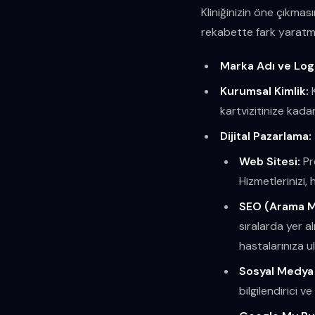
Kliniğinizin öne çıkmas
rekabette fark yaratma
Marka Adı ve Log
Kurumsal Kimlik:
K
kartvizitinize kadar
Dijital Pazarlama:
Web Sitesi:
Pro
Hizmetlerinizi, 
SEO (Arama M
sıralarda yer a
hastalarınıza ul
Sosyal Medya 
bilgilendirici ve