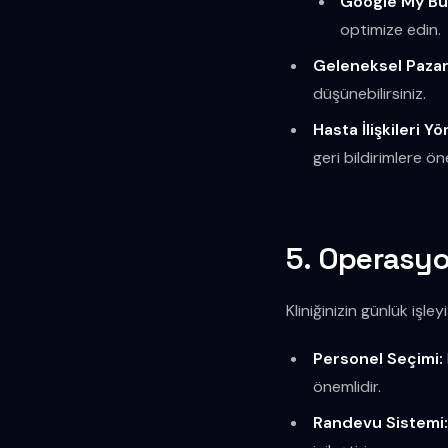
Google My Bu
optimize edin.
Geleneksel Pazar
düşünebilirsiniz.
Hasta İlişkileri Yö
geri bildirimlere ö
5. Operasyo
Kliniğinizin günlük işle
Personel Seçimi:
önemlidir.
Randevu Sistemi