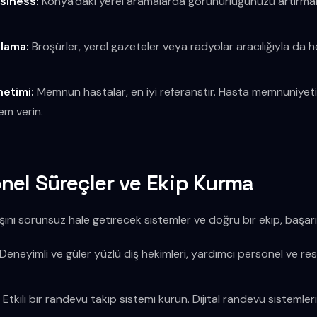
siness:
Konya'daki yerel aramalarda görünürlüğünüzü artırmak i
lama:
Broşürler, yerel gazeteler veya radyolar aracılığıyla da h
netimi:
Memnun hastalar, en iyi referanstır. Hasta memnuniyeti
nem verin.
nel Süreçler ve Ekip Kurma
yişini sorunsuz hale getirecek sistemler ve doğru bir ekip, başarı
Deneyimli ve güler yüzlü diş hekimleri, yardımcı personel ve re
:
Etkili bir randevu takip sistemi kurun. Dijital randevu sistemle