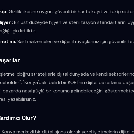
kip:
Gizlilik ilkesine uygun, güvenli bir hasta kayıt ve takip sist
ijyen:
En üst düzeyde hijyen ve sterilizasyon standartlarını uy
ığı için kritiktir.
önetimi:
Sarf malzemeleri ve diğer ihtiyaçlarınız için güvenilir teda
şarılar
şletme, doğru stratejilerle dijital dünyada ve kendi sektörlerin
ceholder": "Konya'daki belirli bir KOBİ'nin dijital pazarlama başar
l pazarda nasıl güçlü bir konuma gelinebileceğini göstermektedir.
si yazabilirsiniz.
Yardımcı Olur?
Konya merkezli bir dijital ajans olarak yerel işletmelerin dijit