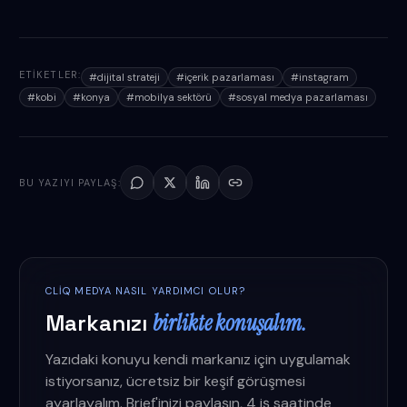
ETIKETLER:
#
dijital strateji
#
içerik pazarlaması
#
instagram
#
kobi
#
konya
#
mobilya sektörü
#
sosyal medya pazarlaması
BU YAZIYI PAYLAŞ:
CLIQ MEDYA NASIL YARDIMCI OLUR?
Markanızı
birlikte konuşalım.
Yazıdaki konuyu kendi markanız için uygulamak
istiyorsanız, ücretsiz bir keşif görüşmesi
ayarlayalım. Brief'inizi paylaşın, 4 iş saatinde