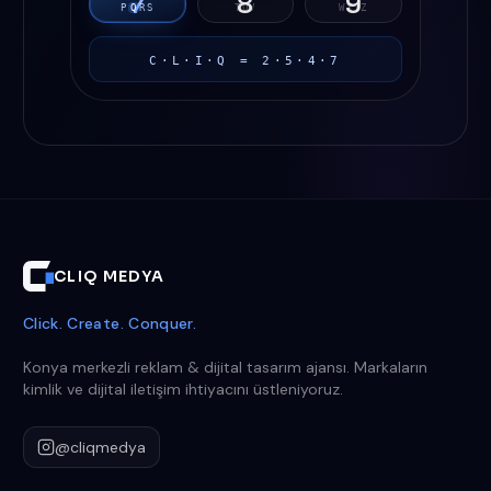
7
8
9
P
Q
R
S
T
U
V
W
X
Y
Z
C·L·I·Q = 2·5·4·7
CLIQ MEDYA
Click. Create. Conquer.
Konya merkezli reklam & dijital tasarım ajansı. Markaların
kimlik ve dijital iletişim ihtiyacını üstleniyoruz.
@cliqmedya