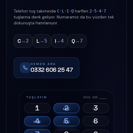
Telefon tuş takımında
harfleri
C·L·I·Q
2·5·4·7
tuşlarına denk geliyor. Numaramız da bu yüzden tek
dokunuşta hatırlanıyor.
C
L
I
Q
→
→
→
→
2
5
4
7
HEMEN ARA
0332 606 25 47
TUŞLAYIN
0332 606 ____
1
2
3
A
B
C
D
E
F
4
5
6
G
H
I
J
K
L
M
N
O