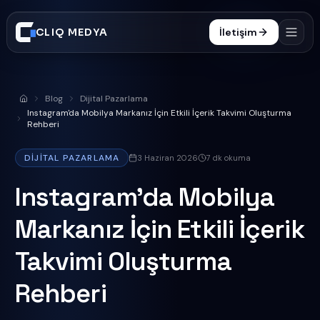
CLIQ MEDYA
İletişim
Hizmetler
Blog
Dijital Pazarlama
Anasayfa
İşler
Instagram'da Mobilya Markanız İçin Etkili İçerik Takvimi Oluşturma
Rehberi
Süreç
DIJITAL PAZARLAMA
3 Haziran 2026
7
dk okuma
Blog
Instagram'da Mobilya
SSS
Markanız İçin Etkili İçerik
0332 606 25 47
Takvimi Oluşturma
Rehberi