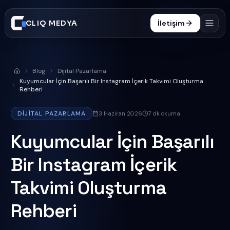
CLIQ MEDYA
İletişim
Hizmetler
Blog
Dijital Pazarlama
Anasayfa
İşler
Kuyumcular İçin Başarılı Bir Instagram İçerik Takvimi Oluşturma
Rehberi
Süreç
DIJITAL PAZARLAMA
3 Haziran 2026
7
dk okuma
Blog
Kuyumcular İçin Başarılı
SSS
Bir Instagram İçerik
0332 606 25 47
Takvimi Oluşturma
Rehberi