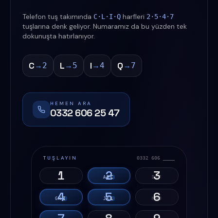
Telefon tuş takımında
harfleri
C·L·I·Q
2·5·4·7
tuşlarına denk geliyor. Numaramız da bu yüzden tek
dokunuşta hatırlanıyor.
C
L
I
Q
→
→
→
→
2
5
4
7
HEMEN ARA
0332 606 25 47
TUŞLAYIN
0332 606 ____
1
2
3
A
B
C
D
E
F
4
5
6
G
H
I
J
K
L
M
N
O