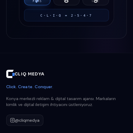
7
8
9
P
Q
R
S
T
U
V
W
X
Y
Z
C·L·I·Q = 2·5·4·7
CLIQ MEDYA
Click. Create. Conquer.
Konya merkezli reklam & dijital tasarım ajansı. Markaların
kimlik ve dijital iletişim ihtiyacını üstleniyoruz.
@cliqmedya