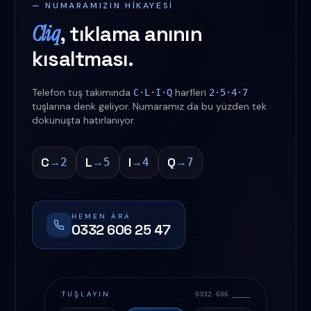
— NUMARAMIZIN HIKAYESI
Cliq
, tıklama anının
kısaltması.
Telefon tuş takımında
harfleri
C·L·I·Q
2·5·4·7
tuşlarına denk geliyor. Numaramız da bu yüzden tek
dokunuşta hatırlanıyor.
C
L
I
Q
→
→
→
→
2
5
4
7
HEMEN ARA
0332 606 25 47
TUŞLAYIN
0332 606 ____