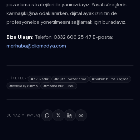
pazarlama stratejileri ile yanınızdayız. Yasal süreçlerin
karmaşıklığına odaklanırken, dijital ayak izinizin de
profesyonelce yönetilmesini sağlamak için buradayız.
Bize Ulaşın:
Telefon: 0332 606 25 47 E-posta:
merhaba@cliqmedya.com
ETIKETLER:
#
avukatlık
#
dijital pazarlama
#
hukuk bürosu açma
#
konya iş kurma
#
marka kurulumu
BU YAZIYI PAYLAŞ: