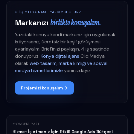
CLIQ MEDYA NASIL YARDIMCI OLUR?
Markanızı
birlikte konuşalım.
Yazıdaki konuyu kendi markanız için uygulamak
istiyorsanız, ücretsiz bir keşif görüşmesi
ayarlayalım. Brief'inizi paylaşın, 4 iş saatinde
dönüyoruz.
Konya dijital ajans
Cliq Medya
olarak
web tasarım, marka kimliği ve sosyal
medya hizmetlerimizle
yanınızdayız.
Projemizi konuşalım
ÖNCEKI YAZI
Hizmet İşletmeniz İçin Etkili Google Ads Bütçesi