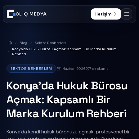
CLIQ MEDYA
İletişim
Hizmetler
Blog
Sektör Rehberleri
Anasayfa
İşler
Konya'da Hukuk Bürosu Açmak: Kapsamlı Bir Marka Kurulum
Rehberi
Süreç
SEKTÖR REHBERLERI
1 Haziran 2026
7
dk okuma
Blog
Konya'da Hukuk Bürosu
SSS
Açmak: Kapsamlı Bir
0332 606 25 47
Marka Kurulum Rehberi
Konya'da kendi hukuk büronuzu açmak, profesyonel bir