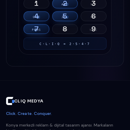
1
2
3
A
B
C
D
E
F
4
5
6
G
H
I
J
K
L
M
N
O
7
8
9
P
Q
R
S
T
U
V
W
X
Y
Z
C·L·I·Q = 2·5·4·7
CLIQ MEDYA
Click. Create. Conquer.
Konya merkezli reklam & dijital tasarım ajansı. Markaların