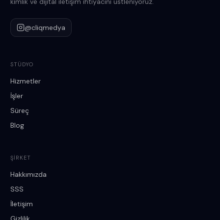
kimlik ve dijital iletişim ihtiyacını üstleniyoruz.
@cliqmedya
STÜDYO
Hizmetler
İşler
Süreç
Blog
ŞIRKET
Hakkımızda
SSS
İletişim
Gizlilik