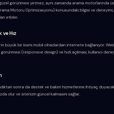
güzel görünmesi yetmez, aynı zamanda arama motorlarında üst
Arama Motoru Optimizasyonu) konusundaki bilgisi ve deneyimi,
n etkiler.
k ve Hız
ın büyük bir kısmı mobil cihazlardan internete bağlanıyor. Web
örünmesi (responsive design) ve hızlı açılması, kullanıcı deney
m
ndıktan sonra da destek ve bakım hizmetlerine ihtiyaç duyacaktır
zda olur ve sitenizin güncel kalmasını sağlar.