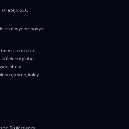
 stratejik SEO
için profesyonel sosyal
şletmenizin rekabet
 ürünlerini global
 web sitesi
 plana çıkaran, kolay
dir. Bu ilk izlenim,