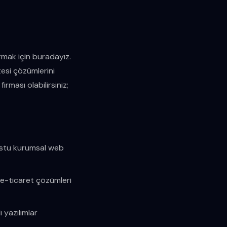
l
rmak için buradayız.
tesi çözümlerini
irması olabilirsiniz;
dostu kurumsal web
 e-ticaret çözümleri
 yazılımlar