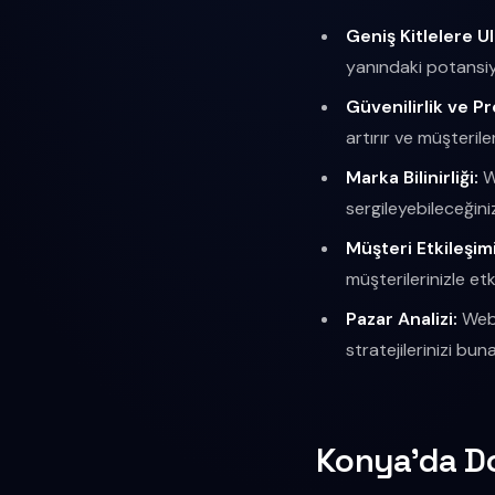
Geniş Kitlelere U
yanındaki potansiye
Güvenilirlik ve Pr
artırır ve müşteriler
Marka Bilinirliği:
We
sergileyebileceğiniz 
Müşteri Etkileşimi
müşterilerinizle etki
Pazar Analizi:
Web 
stratejilerinizi buna
Konya'da D