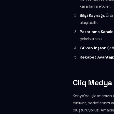
kararlarını etkiler.
Bilgi Kaynağı:
Ürünl
ulaşılabilir.
Pazarlama Kanalı:
çekebilirsiniz.
Güven İnşası:
Şeff
Rekabet Avantajı
Cliq Medya 
Konya'da işletmenizin d
dinliyor, hedeflerinizi 
oluşturuyoruz. Amacımı