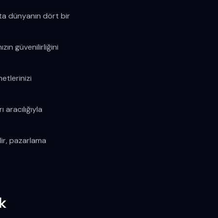
tta dünyanın dört bir
ın güvenilirliğini
etlerinizi
 aracılığıyla
lir, pazarlama
k