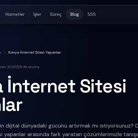
Hizmetler
İşler
Süreç
Blog
SSS
m
Konya İnternet Sitesi Yapanlar
iran 2025
6
dk okuma
 İnternet Sitesi
lar
in dijital dünyadaki gücünü artırmak mı istiyorsunuz? 
i yapanlar arasında fark yaratan çözümlerimizle tanışın. 