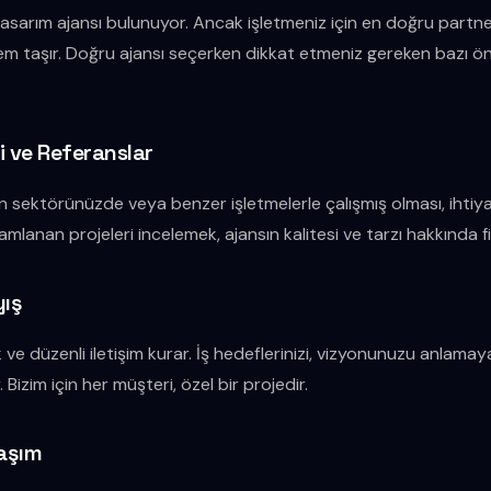
sarım ajansı bulunuyor. Ancak işletmeniz için en doğru partne
nem taşır. Doğru ajansı seçerken dikkat etmeniz gereken bazı ö
i ve Referanslar
 sektörünüzde veya benzer işletmelerle çalışmış olması, ihtiyaç
mlanan projeleri incelemek, ajansın kalitesi ve tarzı hakkında fik
yış
çık ve düzenli iletişim kurar. İş hedeflerinizi, vizyonunuzu anlamaya
Bizim için her müşteri, özel bir projedir.
laşım