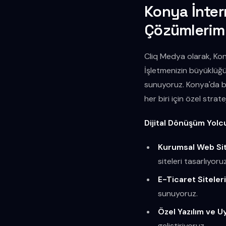
Konya İntern
Çözümlerim
Cliq Medya olarak, Kony
İşletmenizin büyüklüğü
sunuyoruz. Konya'da bir 
her biri için özel stratej
Dijital Dönüşüm Yolc
Kurumsal Web Sit
siteleri tasarlıyoruz
E-Ticaret Siteleri
sunuyoruz.
Özel Yazılım ve U
geliştiriyoruz.