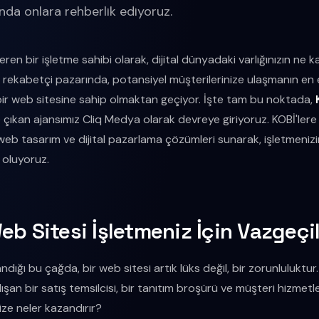
da onlara rehberlik ediyoruz.
ren bir işletme sahibi olarak, dijital dünyadaki varlığınızın ne 
ekabetçi pazarında, potansiyel müşterilerinize ulaşmanın en etk
bir web sitesine sahip olmaktan geçiyor. İşte tam bu noktada,
çıkan ajansımız Cliq Medya olarak devreye giriyoruz. KOBİ'lere 
 web tasarım ve dijital pazarlama çözümleri sunarak, işletmenizin 
oluyoruz.
eb Sitesi İşletmeniz İçin Vazgeç
ndığı bu çağda, bir web sitesi artık lüks değil, bir zorunluluktur.
ışan bir satış temsilcisi, bir tanıtım broşürü ve müşteri hizmetler
ize neler kazandırır?