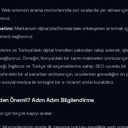
:
Web sitenizin arama motorlarında üst sıralarda yer alması için
yoruz.
etimi:
Markanızın dijital platformlardaki etkileşimini artırmak 
meti sağlıyoruz.
lerini ve Türkiye'deki dijital trendleri yakından takip ederek, i
sağlıyoruz. Örneğin, Konya'daki bir tarım makineleri üreticisi için
ği, İngilizce ve Türkçe dil seçeneklerine sahip, SEO uyumlu bir
şehirdeki bir el sanatları atölyesi için, ürünlerinin görselliğini ön
 sosyal medya ile entegre bir e-ticaret sitesi kurabiliriz.
eden Önemli? Adım Adım Bilgilendirme
iz için birçok kapıyı aralar:
:
Müşterilerinizin sizinle ilk tanışma noktası genellikle web siteniz