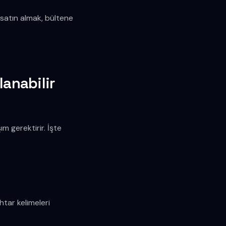
n satın almak, bültene
anabilir
m gerektirir. İşte
tar kelimeleri