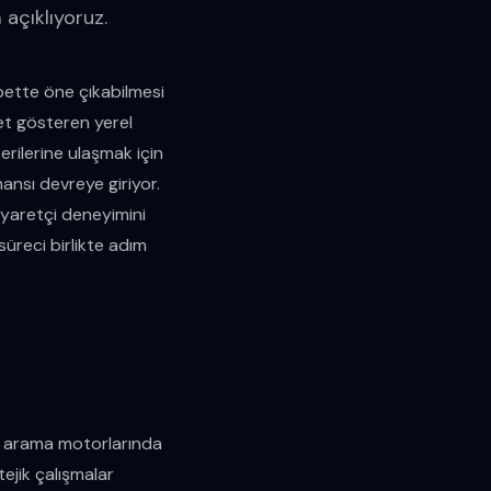
m açıklıyoruz.
bette öne çıkabilmesi
yet gösteren yerel
erilerine ulaşmak için
ansı devreye giriyor.
ziyaretçi deneyimini
 süreci birlikte adım
n arama motorlarında
ejik çalışmalar