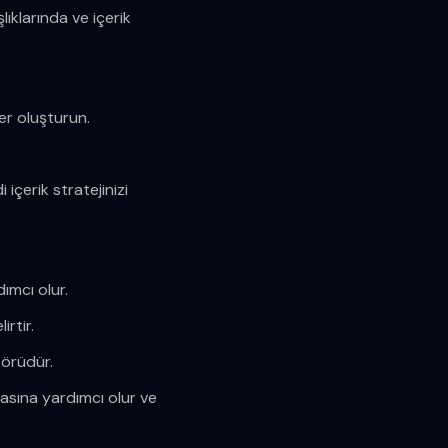
lıklarında ve içerik
ler oluşturun.
 içerik stratejinizi
ımcı olur.
rtir.
törüdür.
masına yardımcı olur ve