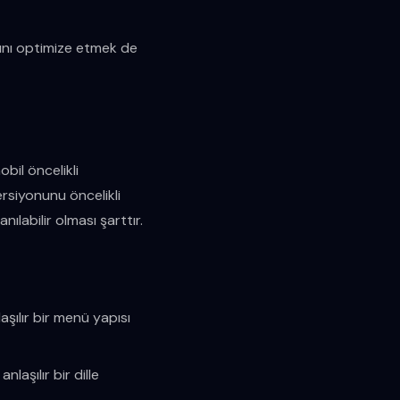
ını optimize etmek de
bil öncelikli
ersiyonunu öncelikli
ılabilir olması şarttır.
aşılır bir menü yapısı
nlaşılır bir dille