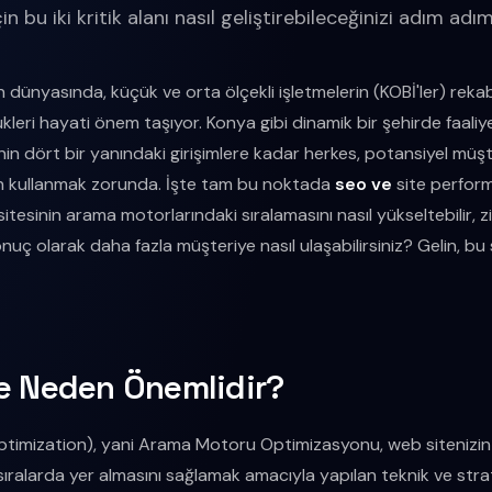
in bu iki kritik alanı nasıl geliştirebileceğinizi adım adı
 dünyasında, küçük ve orta ölçekli işletmelerin (KOBİ'ler) reka
ükleri hayati önem taşıyor. Konya gibi dinamik bir şehirde faali
nin dört bir yanındaki girişimlere kadar herkes, potansiyel müşt
tkin kullanmak zorunda. İşte tam bu noktada
seo ve
site perform
sitesinin arama motorlarındaki sıralamasını nasıl yükseltebilir, 
 sonuç olarak daha fazla müşteriye nasıl ulaşabilirsiniz? Gelin, bu
e Neden Önemlidir?
timization), yani Arama Motoru Optimizasyonu, web sitenizi
sıralarda yer almasını sağlamak amacıyla yapılan teknik ve strat