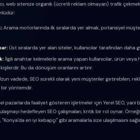
, web sitenize organik (ücretli reklam olmayan) trafik çekmekti
nlüdür:
:
Arama motorlarında ilk sıralarda yer almak, potansiyel müşteri
bar:
Üst sıralarda yer alan siteler, kullanıcılar tarafından daha güv
k:
İlgili anahtar kelimelerle arama yapan kullanıcılar, ürün veya 
kişilerdir. Bu da dönüşüm oranlarını artırır.
zun vadede, SEO sürekli olarak yeni müşteriler getirebilen, rek
 bir yöntemdir.
rel pazarlarda faaliyet gösteren işletmeler için Yerel SEO, yan
laşmayı hedefleyen SEO çalışmaları, kritik bir rol oynar. Örneği
, "Konya'da en iyi kebapçı" gibi aramalarla size ulaşılmasını sa