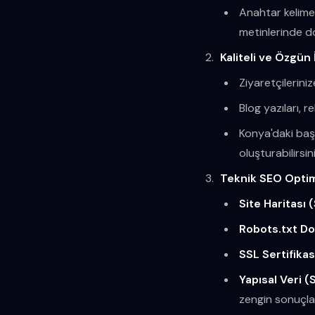
Anahtar kelimel
metinlerinde do
Kaliteli ve Özgün 
Ziyaretçilerini
Blog yazıları, r
Konya'daki başar
oluşturabilirsini
Teknik SEO Opti
Site Haritası 
Robots.txt Do
SSL Sertifika
Yapısal Veri 
zengin sonuçlar