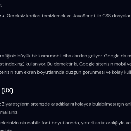
r.
nu:
Gereksiz kodları temizlemek ve JavaScript ile CSS dosyalar
fiğinin büyük bir kısmı mobil cihazlardan geliyor. Google da mo
t indexing) kullanıyor. Bu demektir ki, Google sitenizin mobil v
itenizin tüm ekran boyutlarında düzgün görünmesi ve kolay kullan
 (UX)
:
Ziyaretçilerin sitenizde aradıklarını kolayca bulabilmesi için anl
malısınız.
lerinizin okunabilir font boyutlarında, yeterli satır aralığıyla ve a
mlidir.