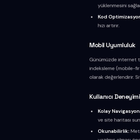
yüklenmesini sağla
Kod Optimizasyo
hızı artırır.
Mobil Uyumluluk
Günümüzde internet tra
indeksleme (mobile-firs
olarak değerlendirir. S
Kullanıcı Deneyimi
Kolay Navigasyon
ve site haritası sun
Okunabilirlik:
Metin
yazılmış olması öne