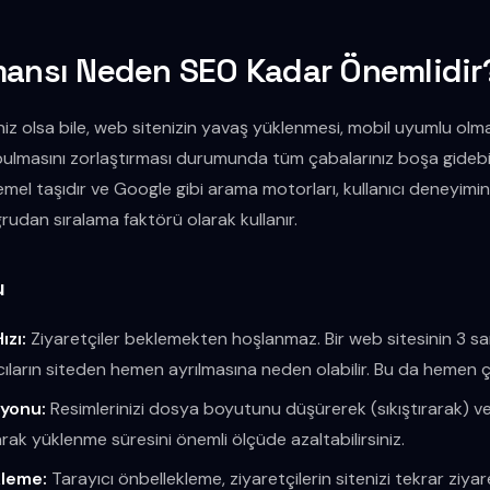
mansı Neden SEO Kadar Önemlidir
iniz olsa bile, web sitenizin yavaş yüklenmesi, mobil uyumlu ol
ı bulmasını zorlaştırması durumunda tüm çabalarınız boşa gidebil
emel taşıdır ve Google gibi arama motorları, kullanıcı deneyimini
rudan sıralama faktörü olarak kullanır.
u
ızı:
Ziyaretçiler beklemekten hoşlanmaz. Bir web sitesinin 3 
cıların siteden hemen ayrılmasına neden olabilir. Bu da hemen çı
syonu:
Resimlerinizi dosya boyutunu düşürerek (sıkıştırarak) 
rak yüklenme süresini önemli ölçüde azaltabilirsiniz.
kleme:
Tarayıcı önbellekleme, ziyaretçilerin sitenizi tekrar ziyar