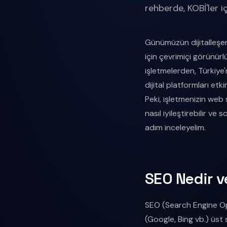
rehberde, KOBİ'ler iç
Günümüzün dijitalleşen
için çevrimiçi görünürl
işletmelerden, Türkiye'
dijital platformları e
Peki, işletmenizin web 
nasıl iyileştirebilir ve
adım inceleyelim.
SEO Nedir v
SEO (Search Engine Op
(Google, Bing vb.) üst 