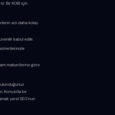
r. Bir KOBİ için
lerin sizi daha kolay
enilir kabul edilir.
hizmetlerinizle
lam maliyetlerine göre
i bulunduğunuz
n, Konya'da bir
ğlamak yerel SEO'nun