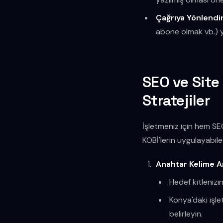
Çağrıya Yönlendi
abone olmak vb.) 
SEO ve Site
Stratejiler
İşletmeniz için hem SEO
KOBİ'lerin uygulayabile
Anahtar Kelime Ar
Hedef kitlenizin
Konya'daki işle
belirleyin.