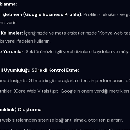
klanma:
İşletmem (Google Business Profile):
Profilinizi eksiksiz ve 
ıt verin.
 Kelimeler:
İçeriğinizde ve meta etiketlerinizde "Konya web tasa
 yerel ifadeleri kullanın.
ve Yorumlar:
Sektörünüzle ilgili yerel dizinlere kaydolun ve müşt
bil Uyumluluğu Sürekli Kontrol Etme:
d Insights, GTmetrix gibi araçlarla sitenizin performansını dü
kleri (Core Web Vitals) gibi Google'ın önem verdiği metrikleri 
Backlink) Oluşturma:
ili web sitelerinden sitenize bağlantı almak, otoritenizi artırır.