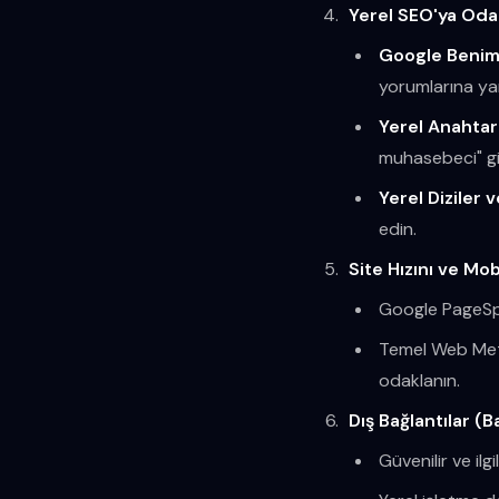
Yerel SEO'ya Oda
Google Benim 
yorumlarına yan
Yerel Anahtar
muhasebeci" gibi
Yerel Diziler 
edin.
Site Hızını ve Mo
Google PageSpee
Temel Web Metri
odaklanın.
Dış Bağlantılar (
Güvenilir ve ilg