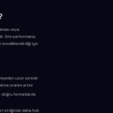
?
maması veya
ir. Site performansı,
 önceliklendirdiği için
saniyeden uzun sürede
kma oranını artırır.
ve doğru formatlarda
et ettiğinde daha hızlı