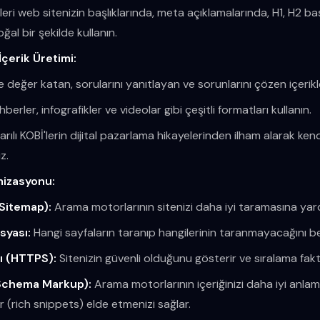
eri web sitenizin başlıklarında, meta açıklamalarında, H1, H2 baş
ğal bir şekilde kullanın.
İçerik Üretimi:
ze değer katan, sorularını yanıtlayan ve sorunlarını çözen içerik
ehberler, infografikler ve videolar gibi çeşitli formatları kullanın.
ılı KOBİ'lerin dijital pazarlama hikayelerinden ilham alarak kendi
z.
mizasyonu:
(Sitemap):
Arama motorlarının sitenizi daha iyi taramasına yard
syası:
Hangi sayfaların taranıp hangilerinin taranmayacağını beli
sı (HTTPS):
Sitenizin güvenli olduğunu gösterir ve sıralama fak
(Schema Markup):
Arama motorlarının içeriğinizi daha iyi anla
 (rich snippets) elde etmenizi sağlar.