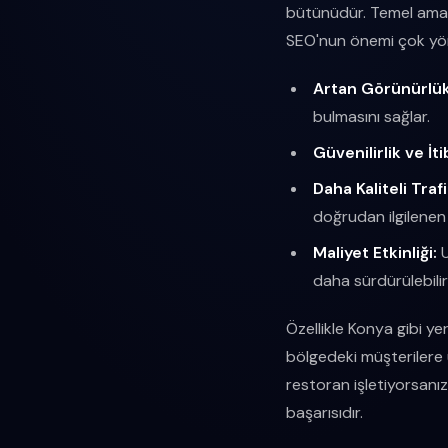
bütünüdür. Temel amacı
SEO'nun önemi çok yö
Artan Görünürlük
bulmasını sağlar.
Güvenilirlik ve İti
Daha Kaliteli Trafi
doğrudan ilgilenen 
Maliyet Etkinliği:
U
daha sürdürülebilir
Özellikle Konya gibi ye
bölgedeki müşterilere u
restoran işletiyorsanız
başarısıdır.