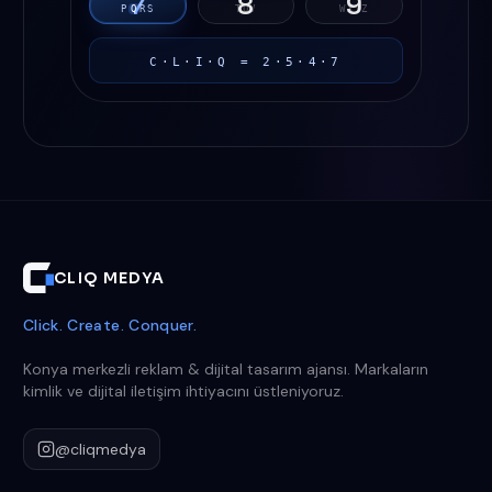
7
8
9
P
Q
R
S
T
U
V
W
X
Y
Z
C·L·I·Q = 2·5·4·7
CLIQ MEDYA
Click. Create. Conquer.
Konya merkezli reklam & dijital tasarım ajansı. Markaların
kimlik ve dijital iletişim ihtiyacını üstleniyoruz.
@cliqmedya