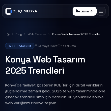
CLIQ MEDYA
İletişim
Hizmetler
Blog
Web Tasarım
Konya Web Tasarım 2025 Trendleri
Anasayfa
İşler
WEB TASARIM
23 Mayıs 2025
7
dk okuma
Süreç
Konya Web Tasarım
Blog
2025 Trendleri
SSS
0332 606 25 47
Konya'da faaliyet gösteren KOBİ'ler için dijital varlıklarını
güçlendirme zamanı geldi. 2025'te web tasarımında öne
çıkacak trendleri sizin için derledik. Bu yeniliklerle Konya
web varlığınızı zirveye taşıyın.