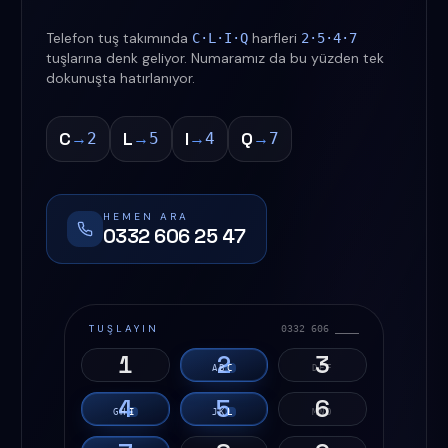
Telefon tuş takımında
harfleri
C·L·I·Q
2·5·4·7
tuşlarına denk geliyor. Numaramız da bu yüzden tek
dokunuşta hatırlanıyor.
C
L
I
Q
→
→
→
→
2
5
4
7
HEMEN ARA
0332 606 25 47
TUŞLAYIN
0332 606 ____
1
2
3
A
B
C
D
E
F
4
5
6
G
H
I
J
K
L
M
N
O