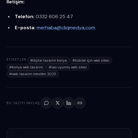
İletişim:
Telefon:
0332 606 25 47
E-posta:
merhaba@cliqmedya.com
ETIKETLER:
#
dijital tasarım konya
#
kobiler için web sitesi
#
konya web tasarım
#
seo uyumlu web sitesi
#
web tasarım trendleri 2025
BU YAZIYI PAYLAŞ: