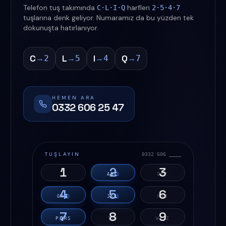
Telefon tuş takımında
harfleri
C·L·I·Q
2·5·4·7
tuşlarına denk geliyor. Numaramız da bu yüzden tek
dokunuşta hatırlanıyor.
C
L
I
Q
→
→
→
→
2
5
4
7
HEMEN ARA
0332 606 25 47
TUŞLAYIN
0332 606 ____
1
2
3
A
B
C
D
E
F
4
5
6
G
H
I
J
K
L
M
N
O
7
8
9
P
Q
R
S
T
U
V
W
X
Y
Z