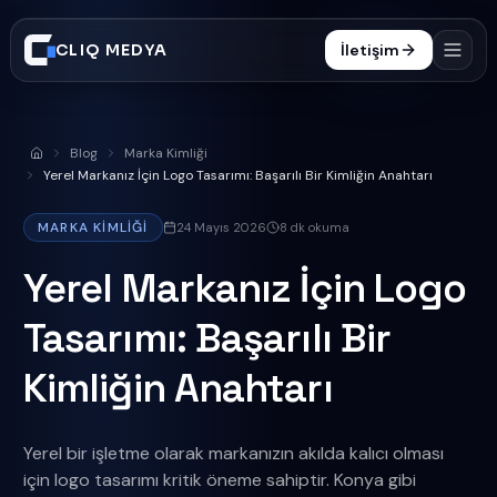
CLIQ MEDYA
İletişim
Hizmetler
Blog
Marka Kimliği
Anasayfa
İşler
Yerel Markanız İçin Logo Tasarımı: Başarılı Bir Kimliğin Anahtarı
Süreç
MARKA KIMLIĞI
24 Mayıs 2026
8
dk okuma
Blog
Yerel Markanız İçin Logo
SSS
Tasarımı: Başarılı Bir
0332 606 25 47
Kimliğin Anahtarı
Yerel bir işletme olarak markanızın akılda kalıcı olması
için logo tasarımı kritik öneme sahiptir. Konya gibi