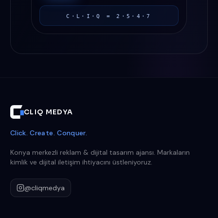
C·L·I·Q = 2·5·4·7
CLIQ MEDYA
Click. Create. Conquer.
Konya merkezli reklam & dijital tasarım ajansı. Markaların
kimlik ve dijital iletişim ihtiyacını üstleniyoruz.
@cliqmedya