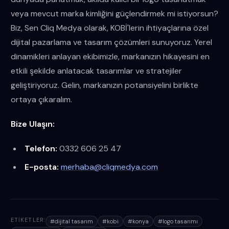
veya mevcut marka kimliğini güçlendirmek mi istiyorsun?
Biz, Sen Cliq Medya olarak, KOBİ'lerin ihtiyaçlarına özel
dijital pazarlama ve tasarım çözümleri sunuyoruz. Yerel
dinamikleri anlayan ekibimizle, markanızın hikayesini en
etkili şekilde anlatacak tasarımlar ve stratejiler
geliştiriyoruz. Gelin, markanızın potansiyelini birlikte
ortaya çıkaralım.
Bize Ulaşın:
Telefon:
0332 606 25 47
E-posta:
merhaba@cliqmedya.com
ETIKETLER:
#
dijital tasarım
#
kobi
#
konya
#
logo tasarımı