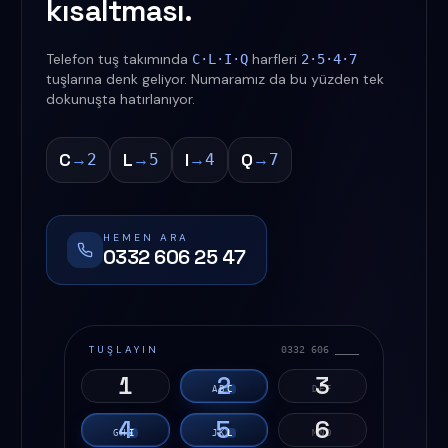
kısaltması.
Telefon tuş takımında
harfleri
C·L·I·Q
2·5·4·7
tuşlarına denk geliyor. Numaramız da bu yüzden tek
dokunuşta hatırlanıyor.
C
L
I
Q
→
→
→
→
2
5
4
7
HEMEN ARA
0332 606 25 47
TUŞLAYIN
0332 606 ____
1
2
3
A
B
C
D
E
F
4
5
6
G
H
I
J
K
L
M
N
O