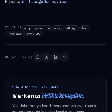
E-posta:
merhaba@cliqmedya.com
ETIKETLER:
#
dijital pazarlama
#
kobi
#
konya
#
seo
#
web sitesi
#
yerel SEO
BU YAZIYI PAYLAŞ:
CLIQ MEDYA NASIL YARDIMCI OLUR?
Markanızı
birlikte konuşalım.
Yazıdaki konuyu kendi markanız için uygulamak
istiyorsanız, ücretsiz bir keşif görüşmesi