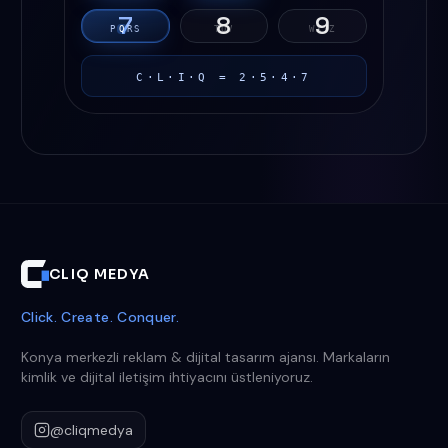
7
8
9
P
Q
R
S
T
U
V
W
X
Y
Z
C·L·I·Q = 2·5·4·7
CLIQ MEDYA
Click. Create. Conquer.
Konya merkezli reklam & dijital tasarım ajansı. Markaların
kimlik ve dijital iletişim ihtiyacını üstleniyoruz.
@cliqmedya