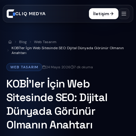
CLIQ MEDYA
İletişim
Hizmetler
Blog
Web Tasarım
Anasayfa
İşler
KOBİ'ler İçin Web Sitesinde SEO: Dijital Dünyada Görünür Olmanın
Anahtarı
Süreç
WEB TASARIM
24 Mayıs 2026
7
dk okuma
Blog
KOBİ'ler İçin Web
SSS
Sitesinde SEO: Dijital
0332 606 25 47
Dünyada Görünür
Olmanın Anahtarı