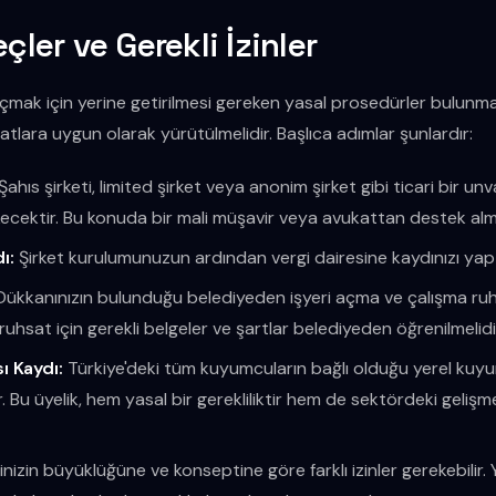
çler ve Gerekli İzinler
mak için yerine getirilmesi gereken yasal prosedürler bulunma
zuatlara uygun olarak yürütülmelidir. Başlıca adımlar şunlardır:
Şahıs şirketi, limited şirket veya anonim şirket gibi ticari bir unv
cektir. Bu konuda bir mali müşavir veya avukattan destek alma
ı:
Şirket kurulumunuzun ardından vergi dairesine kaydınızı yaptı
ükkanınızın bulunduğu belediyeden işyeri açma ve çalışma ruh
uhsat için gerekli belgeler ve şartlar belediyeden öğrenilmelidi
 Kaydı:
Türkiye'deki tüm kuyumcuların bağlı olduğu yerel kuy
 Bu üyelik, hem yasal bir gerekliliktir hem de sektördeki gelişm
inizin büyüklüğüne ve konseptine göre farklı izinler gerekebilir. Y