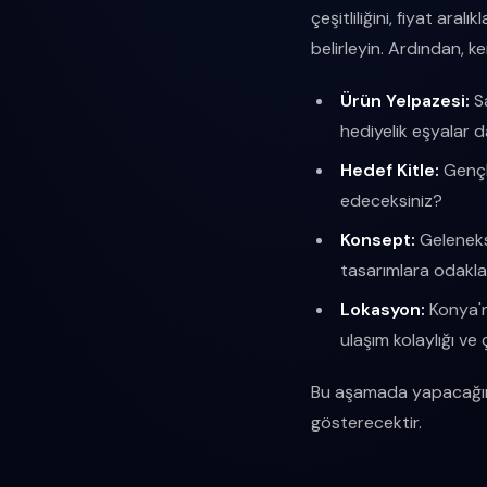
çeşitliliğini, fiyat ara
belirleyin. Ardından, k
Ürün Yelpazesi:
Sa
hediyelik eşyalar 
Hedef Kitle:
Gençle
edeceksiniz?
Konsept:
Gelenekse
tasarımlara odakla
Lokasyon:
Konya'n
ulaşım kolaylığı ve
Bu aşamada yapacağınız 
gösterecektir.