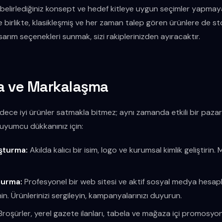
belirlediğiniz konsept ve hedef kitleye uygun seçimler yapmay
e birlikte, klasikleşmiş ve her zaman talep gören ürünlere de s
sarım seçenekleri sunmak, sizi rakiplerinizden ayıracaktır.
a ve Markalaşma
sadece iyi ürünler satmakla bitmez; aynı zamanda etkili bir pazar
kuyumcu dükkanınız için:
uşturma:
Akılda kalıcı bir isim, logo ve kurumsal kimlik geliştirin.
şturma:
Profesyonel bir web sitesi ve aktif sosyal medya hesapl
n. Ürünlerinizi sergileyin, kampanyalarınızı duyurun.
roşürler, yerel gazete ilanları, tabela ve mağaza içi promosyon