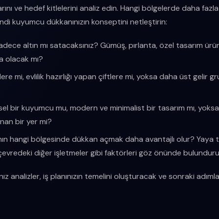
lıklarını ve hedef kitlelerini analiz edin. Hangi bölgelerde daha fa
endi kuyumcu dükkanınızın konseptini netleştirin:
dece altın mı satacaksınız? Gümüş, pırlanta, özel tasarım ürün
da olacak mı?
re mi, evlilik hazırlığı yapan çiftlere mi, yoksa daha üst gelir 
l bir kuyumcu mu, modern ve minimalist bir tasarım mı, yoksa 
nan bir yer mi?
ın hangi bölgesinde dükkan açmak daha avantajlı olur? Yaya tr
 çevredeki diğer işletmeler gibi faktörleri göz önünde bulunduru
analizler, iş planınızın temelini oluşturacak ve sonraki adımla