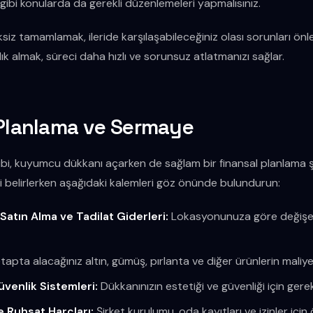
i gibi konularda da gerekli düzenlemeleri yapmalısınız.
ksiz tamamlamak, ileride karşılaşabileceğiniz olası sorunları ön
k almak, süreci daha hızlı ve sorunsuz atlatmanızı sağlar.
 Planlama ve Sermaye
ibi, kuyumcu dükkanı açarken de sağlam bir finansal planlama şa
 belirlerken aşağıdaki kalemleri göz önünde bulundurun:
atın Alma ve Tadilat Giderleri:
Lokasyonunuza göre değişen
etapta alacağınız altın, gümüş, pırlanta ve diğer ürünlerin maliye
venlik Sistemleri:
Dükkanınızın estetiği ve güvenliği için gere
e Ruhsat Harçları:
Şirket kurulumu, oda kayıtları ve izinler içi