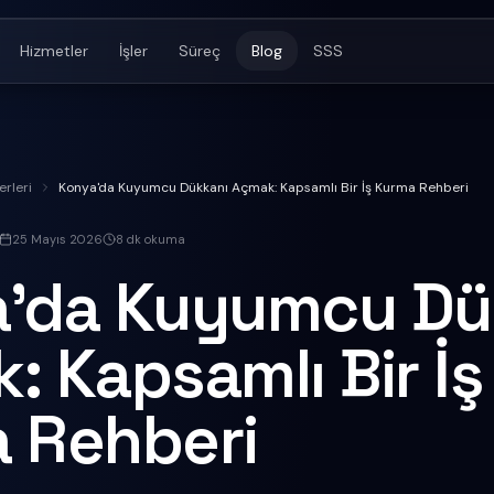
Hizmetler
İşler
Süreç
Blog
SSS
rleri
Konya'da Kuyumcu Dükkanı Açmak: Kapsamlı Bir İş Kurma Rehberi
25 Mayıs 2026
8
dk okuma
'da Kuyumcu Dü
: Kapsamlı Bir İş
 Rehberi