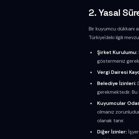
2. Yasal Süre
Bir kuyumcu dükkanı aç
Türkiye'deki ilgili mev
Şirket Kurulumu:
göstermeniz gereke
Vergi Dairesi Kayd
Belediye İzinleri:
D
gerekmektedir. Bu r
Kuyumcular Odası
olmanız zorunludur.
olanak tanır.
Diğer İzinler:
İşyer