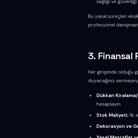
sağlığı ve güvenliğ
Bu yasal süreçleri eksi
profesyonel danışmanlı
3. Finansal
Her girişimde olduğu g
duyacağınız sermayeyi
Dükkan Kiralama/S
hesaplayın.
Stok Maliyeti:
İlk 
Dekorasyon ve Gü
Yasal Masraflar v