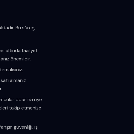
ktadır. Bu süreç,
an altında faaliyet
nız önemlidir.
rmalısınız.
satı almanız
r.
umcular odasına üye
eleri takip etmenize
angın güvenliği, iş