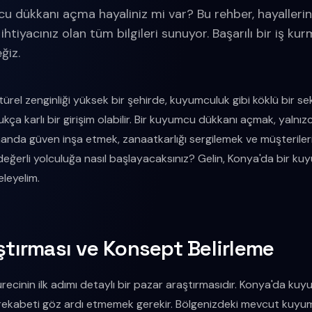
u dükkanı açma hayaliniz mi var? Bu rehber, hayallerin
htiyacınız olan tüm bilgileri sunuyor. Başarılı bir iş k
ğiz.
ltürel zenginliği yüksek bir şehirde, kuyumculuk gibi köklü bir 
kça karlı bir girişim olabilir. Bir kuyumcu dükkanı açmak, yalnı
anda güven inşa etmek, zanaatkarlığı sergilemek ve müşterileri
değerli yolculuğa nasıl başlayacaksınız? Gelin, Konya'da bir 
eleyelim.
aştırması ve Konsept Belirleme
ürecinin ilk adımı detaylı bir pazar araştırmasıdır. Konya'da k
 rekabeti göz ardı etmemek gerekir. Bölgenizdeki mevcut kuyum