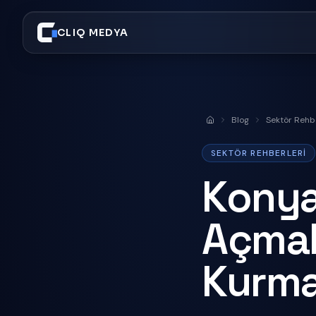
CLIQ MEDYA
Blog
Sektör Rehbe
Anasayfa
SEKTÖR REHBERLERI
Konya
Açmak
Kurma