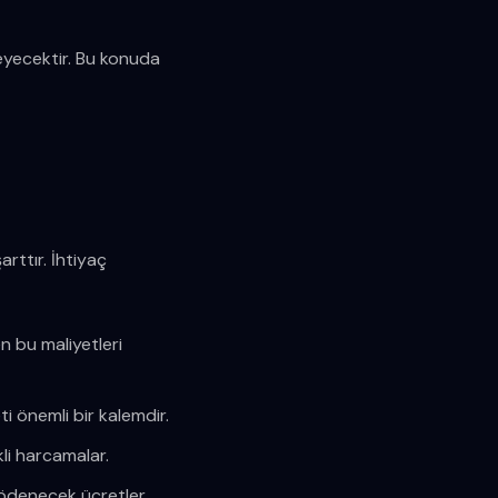
leyecektir. Bu konuda
rttır. İhtiyaç
 bu maliyetleri
ti önemli bir kalemdir.
kli harcamalar.
n ödenecek ücretler.