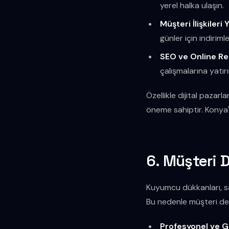
yerel halka ulaşın.
Müşteri İlişkileri 
günler için indiriml
SEO ve Online Re
çalışmalarına yatır
Özellikle dijital paza
öneme sahiptir. Konya'd
6. Müşteri 
Kuyumcu dükkanları, sa
Bu nedenle müşteri den
Profesyonel ve G