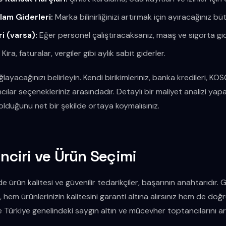
lam Giderleri:
Marka bilinirliğinizi artırmak için ayıracağınız bü
i (varsa):
Eğer personel çalıştıracaksanız, maaş ve sigorta gid
:
Kira, faturalar, vergiler gibi aylık sabit giderler.
layacağınızı belirleyin. Kendi birikimleriniz, banka kredileri, KO
cılar seçenekleriniz arasındadır. Detaylı bir maliyet analizi yap
olduğunu net bir şekilde ortaya koymalısınız.
inciri ve Ürün Seçimi
rün kalitesi ve güvenilir tedarikçiler, başarının anahtarıdır. Güv
, hem ürünlerinizin kalitesini garanti altına alırsınız hem de doğ
e Türkiye genelindeki saygın altın ve mücevher toptancılarını ara