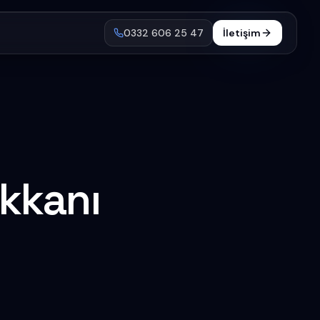
0332 606 25 47
İletişim
kkanı