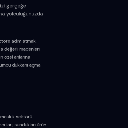
izi gerçeğe
urma yolculuğunuzda
sektöre adım atmak,
zca değerli madenleri
n özel anlarına
kuyumcu dükkanı açma
uyumculuk sektörü
cuları, sundukları ürün