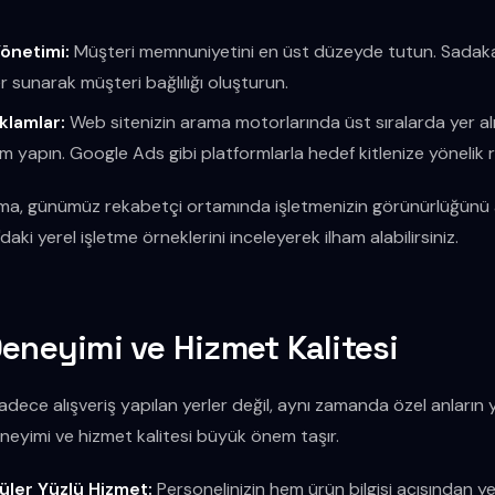
Yönetimi:
Müşteri memnuniyetini en üst düzeyde tutun. Sadaka
er sunarak müşteri bağlılığı oluşturun.
klamlar:
Web sitenizin arama motorlarında üst sıralarda yer al
ım yapın. Google Ads gibi platformlarla hedef kitlenize yönelik r
rlama, günümüz rekabetçi ortamında işletmenizin görünürlüğünü ar
aki yerel işletme örneklerini inceleyerek ilham alabilirsiniz.
Deneyimi ve Hizmet Kalitesi
dece alışveriş yapılan yerler değil, aynı zamanda özel anların 
eyimi ve hizmet kalitesi büyük önem taşır.
üler Yüzlü Hizmet:
Personelinizin hem ürün bilgisi açısından y