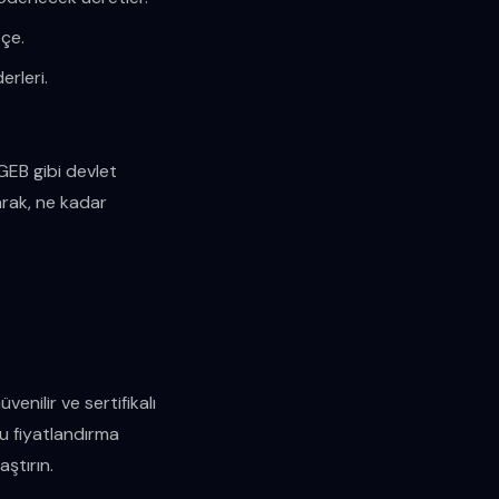
tçe.
erleri.
SGEB gibi devlet
arak, ne kadar
enilir ve sertifikalı
ru fiyatlandırma
ştırın.